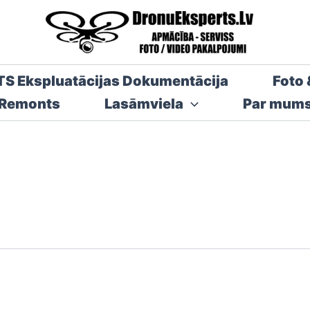
TS Ekspluatācijas Dokumentācija
Foto 
 Remonts
Lasāmviela
Par mum