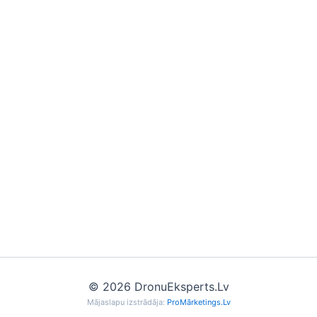
© 2026 DronuEksperts.Lv
Mājaslapu izstrādāja:
ProMārketings.Lv