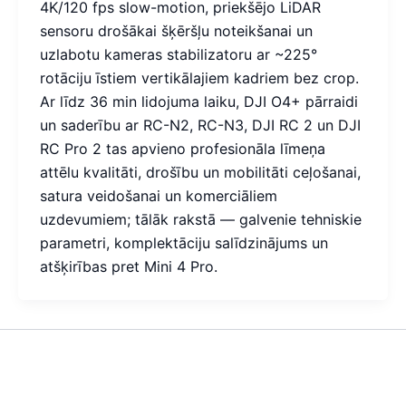
4K/120 fps slow-motion, priekšējo LiDAR
sensoru drošākai šķēršļu noteikšanai un
uzlabotu kameras stabilizatoru ar ~225°
rotāciju īstiem vertikālajiem kadriem bez crop.
Ar līdz 36 min lidojuma laiku, DJI O4+ pārraidi
un saderību ar RC-N2, RC-N3, DJI RC 2 un DJI
RC Pro 2 tas apvieno profesionāla līmeņa
attēlu kvalitāti, drošību un mobilitāti ceļošanai,
satura veidošanai un komerciāliem
uzdevumiem; tālāk rakstā — galvenie tehniskie
parametri, komplektāciju salīdzinājums un
atšķirības pret Mini 4 Pro.