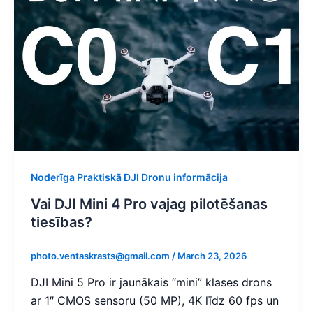
Noderīga Praktiskā DJI Dronu informācija
Vai DJI Mini 4 Pro vajag pilotēšanas
tiesības?​
photo.ventaskrasts@gmail.com
/
March 23, 2026
DJI Mini 5 Pro ir jaunākais “mini” klases drons
ar 1″ CMOS sensoru (50 MP), 4K līdz 60 fps un