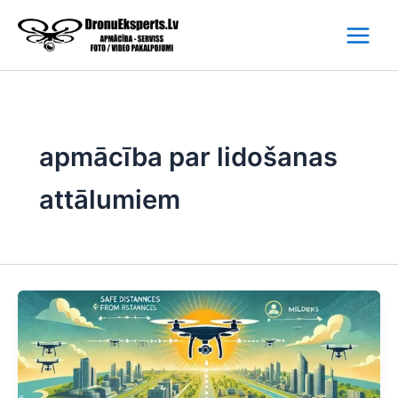
Skip
to
content
apmācība par lidošanas
attālumiem