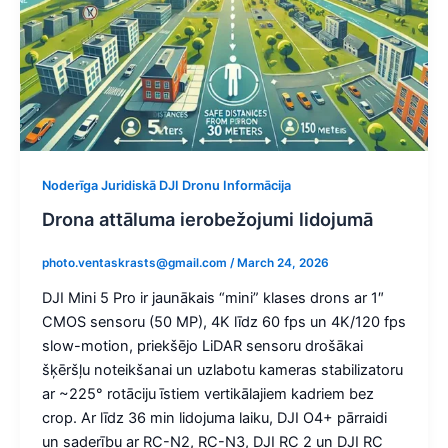
Noderīga Juridiskā DJI Dronu Informācija
Drona attāluma ierobežojumi lidojumā
photo.ventaskrasts@gmail.com
/
March 24, 2026
DJI Mini 5 Pro ir jaunākais “mini” klases drons ar 1″
CMOS sensoru (50 MP), 4K līdz 60 fps un 4K/120 fps
slow-motion, priekšējo LiDAR sensoru drošākai
šķēršļu noteikšanai un uzlabotu kameras stabilizatoru
ar ~225° rotāciju īstiem vertikālajiem kadriem bez
crop. Ar līdz 36 min lidojuma laiku, DJI O4+ pārraidi
un saderību ar RC-N2, RC-N3, DJI RC 2 un DJI RC