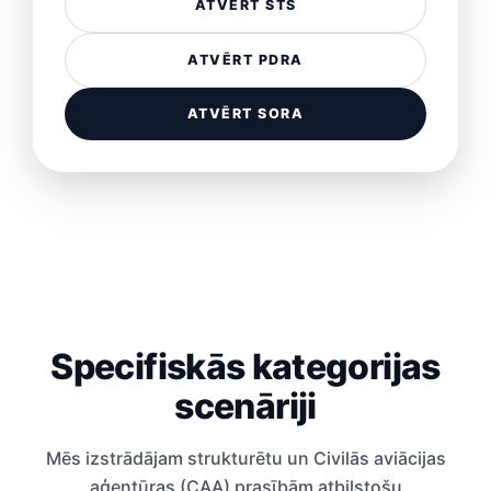
ATVĒRT STS
ATVĒRT PDRA
ATVĒRT SORA
Specifiskās kategorijas
scenāriji
Mēs izstrādājam strukturētu un Civilās aviācijas
aģentūras (CAA) prasībām atbilstošu