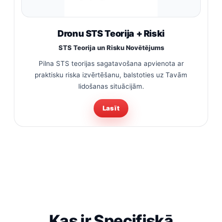
Dronu STS Teorija + Riski
STS Teorija un Risku Novētējums
Pilna STS teorijas sagatavošana apvienota ar
praktisku riska izvērtēšanu, balstoties uz Tavām
lidošanas situācijām.
Lasīt
Kas ir Specifiskā