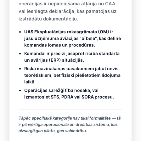
operācijas ir nepieciešama atļauja no CAA
vai iesniegta deklarācija, kas pamatojas uz
izstrādātu dokumentāciju.
UAS Ekspluatācijas rokasgrāmata (OM)
ir
jūsu uzņēmuma aviācijas "bībele", kas definē
komandas lomas un procedūras.
Komandai ir precīzi jāsaprot rīcība standarta
un avārijas (ERP) situācijās.
Riska mazināšanas pasākumiem jābūt nevis
teorētiskiem, bet fiziski pielietotiem lidojuma
laikā.
Operācijas sarežģītība nosaka, vai
izmantosiet
STS, PDRA vai SORA
procesu.
Tāpēc specifiskā kategorija nav tikai formalitāte — tā
ir pilnvērtīga operacionālā un drošības sistēma, kas
aizsargā gan pilotu, gan sabiedrību.