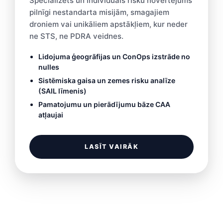
Specializēts un individuāls risku novērtējums
pilnīgi nestandarta misijām, smagajiem
droniem vai unikāliem apstākļiem, kur neder
ne STS, ne PDRA veidnes.
Lidojuma ģeogrāfijas un ConOps izstrāde no
nulles
Sistēmiska gaisa un zemes risku analīze
(SAIL līmenis)
Pamatojumu un pierādījumu bāze CAA
atļaujai
LASĪT VAIRĀK