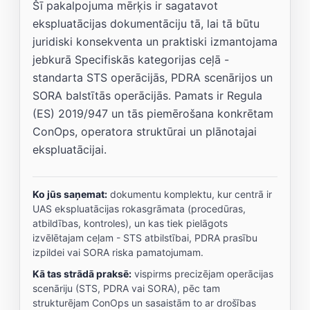
Šī pakalpojuma mērķis ir sagatavot
ekspluatācijas dokumentāciju tā, lai tā būtu
juridiski konsekventa un praktiski izmantojama
jebkurā Specifiskās kategorijas ceļā -
standarta STS operācijās, PDRA scenārijos un
SORA balstītās operācijās. Pamats ir Regula
(ES) 2019/947 un tās piemērošana konkrētam
ConOps, operatora struktūrai un plānotajai
ekspluatācijai.
Ko jūs saņemat:
dokumentu komplektu, kur centrā ir
UAS ekspluatācijas rokasgrāmata (procedūras,
atbildības, kontroles), un kas tiek pielāgots
izvēlētajam ceļam - STS atbilstībai, PDRA prasību
izpildei vai SORA riska pamatojumam.
Kā tas strādā praksē:
vispirms precizējam operācijas
scenāriju (STS, PDRA vai SORA), pēc tam
strukturējam ConOps un sasaistām to ar drošības