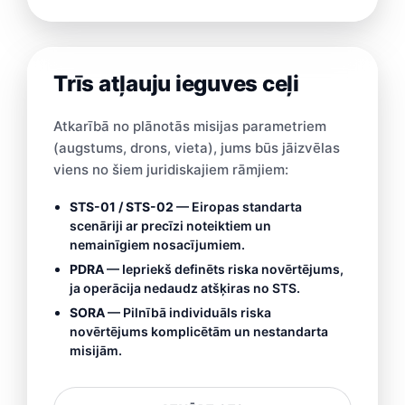
Trīs atļauju ieguves ceļi
Atkarībā no plānotās misijas parametriem
(augstums, drons, vieta), jums būs jāizvēlas
viens no šiem juridiskajiem rāmjiem:
STS-01 / STS-02
— Eiropas standarta
scenāriji ar precīzi noteiktiem un
nemainīgiem nosacījumiem.
PDRA
— Iepriekš definēts riska novērtējums,
ja operācija nedaudz atšķiras no STS.
SORA
— Pilnībā individuāls riska
novērtējums komplicētām un nestandarta
misijām.