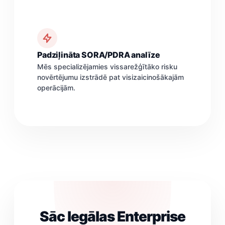
Padziļināta SORA/PDRA analīze
Mēs specializējamies vissarežģītāko risku
novērtējumu izstrādē pat visizaicinošākajām
operācijām.
Sāc legālas Enterprise