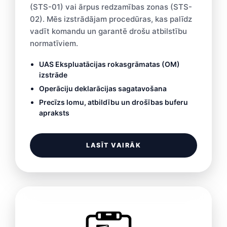
(STS-01) vai ārpus redzamības zonas (STS-
02). Mēs izstrādājam procedūras, kas palīdz
vadīt komandu un garantē drošu atbilstību
normatīviem.
UAS Ekspluatācijas rokasgrāmatas (OM)
izstrāde
Operāciju deklarācijas sagatavošana
Precīzs lomu, atbildību un drošības buferu
apraksts
LASĪT VAIRĀK