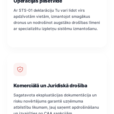
Operācijas pilsētvidē
Ar STS-01 deklarāciju Tu vari lidot virs
apdzīvotām vietām, izmantojot smagākus
dronus un nodrošinot augstāko drošības līmeni
ar specializētu izpletņu sistēmu izmantošanu.
Komerciālā un Juridiskā drošība
Sagatavota ekspluatācijas dokumentācija un
risku novērtējums garantē uzņēmuma
atbilstību likumam, ļauj saņemt apdrošināšanu
un izvairīties no CAA sankcijām.