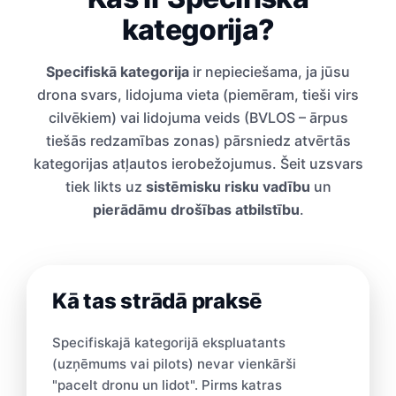
kategorija?
Specifiskā kategorija
ir nepieciešama, ja jūsu
drona svars, lidojuma vieta (piemēram, tieši virs
cilvēkiem) vai lidojuma veids (BVLOS – ārpus
tiešās redzamības zonas) pārsniedz atvērtās
kategorijas atļautos ierobežojumus. Šeit uzsvars
tiek likts uz
sistēmisku risku vadību
un
pierādāmu drošības atbilstību
.
Kā tas strādā praksē
Specifiskajā kategorijā ekspluatants
(uzņēmums vai pilots) nevar vienkārši
"pacelt dronu un lidot". Pirms katras