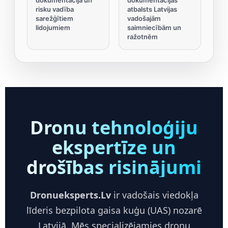
risku vadība
atbalsts Latvijas
sarežģītiem
vadošajām
lidojumiem
saimniecībām un
ražotnēm
Dronu tehnoloģiju
ekspertīze un
drošības risinājumi
Dronueksperts.Lv
ir vadošais viedokļa
līderis bezpilota gaisa kuģu (UAS) nozarē
Latvijā. Mēs specializējamies dronu