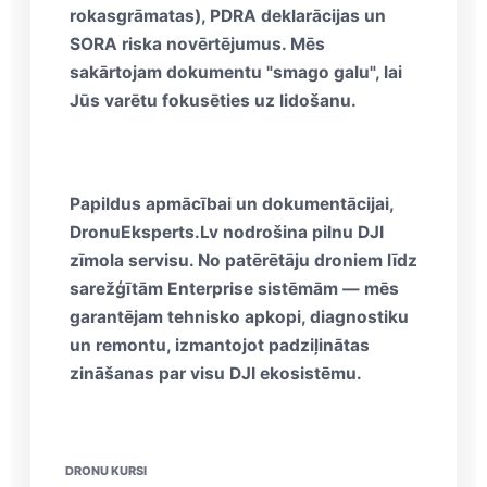
rokasgrāmatas)
, PDRA deklarācijas un
SORA riska novērtējumus
. Mēs
sakārtojam dokumentu "smago galu", lai
Jūs varētu fokusēties uz lidošanu.
Papildus apmācībai un dokumentācijai,
DronuEksperts.Lv
nodrošina pilnu
DJI
zīmola servisu
. No patērētāju droniem līdz
sarežģītām Enterprise sistēmām — mēs
garantējam tehnisko apkopi, diagnostiku
un remontu, izmantojot padziļinātas
zināšanas par visu DJI ekosistēmu.
DRONU KURSI