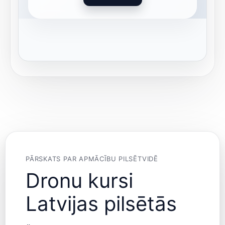
PĀRSKATS PAR APMĀCĪBU PILSĒTVIDĒ
Dronu kursi
Latvijas pilsētās