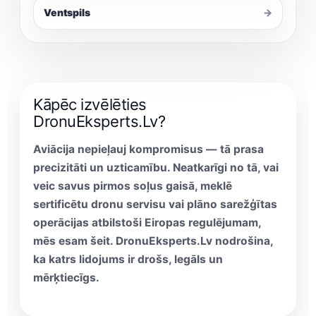
Ventspils
→
Kāpēc izvēlēties
DronuEksperts.Lv?
Aviācija nepieļauj kompromisus — tā prasa
precizitāti un uzticamību. Neatkarīgi no tā, vai
veic savus pirmos soļus gaisā, meklē
sertificētu
dronu servisu
vai plāno sarežģītas
operācijas atbilstoši Eiropas regulējumam,
mēs esam šeit.
DronuEksperts.Lv
nodrošina,
ka katrs lidojums ir drošs, legāls un
mērķtiecīgs.