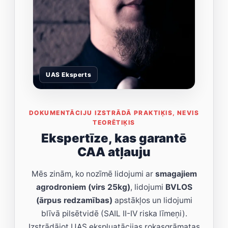
UAS Eksperts
DOKUMENTĀCIJU IZSTRĀDĀ PRAKTIĶIS, NEVIS
TEORĒTIĶIS
Ekspertīze, kas garantē
CAA atļauju
Mēs zinām, ko nozīmē lidojumi ar
smagajiem
agrodroniem (virs 25kg)
, lidojumi
BVLOS
(ārpus redzamības)
apstākļos un lidojumi
blīvā pilsētvidē (SAIL II-IV riska līmeņi).
Izstrādājot UAS ekspluatācijas rokasgrāmatas