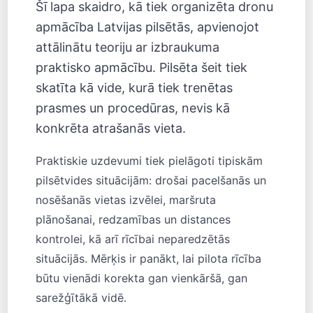
Šī lapa skaidro, kā tiek organizēta dronu
apmācība Latvijas pilsētās, apvienojot
attālinātu teoriju ar izbraukuma
praktisko apmācību. Pilsēta šeit tiek
skatīta kā vide, kurā tiek trenētas
prasmes un procedūras, nevis kā
konkrēta atrašanās vieta.
Praktiskie uzdevumi tiek pielāgoti tipiskām
pilsētvides situācijām: drošai pacelšanās un
nosēšanās vietas izvēlei, maršruta
plānošanai, redzamības un distances
kontrolei, kā arī rīcībai neparedzētās
situācijās. Mērķis ir panākt, lai pilota rīcība
būtu vienādi korekta gan vienkāršā, gan
sarežģītākā vidē.