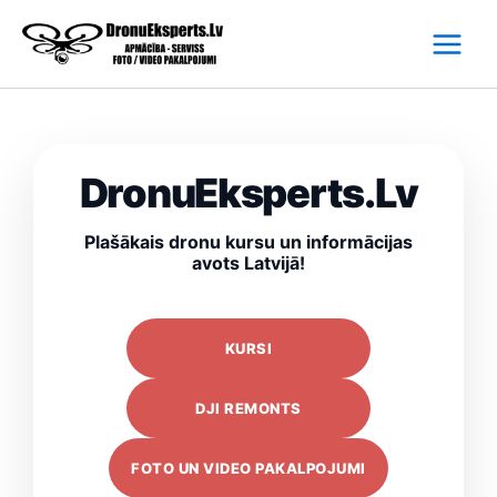
Skip
to
content
DronuEksperts.Lv
Plašākais dronu kursu un informācijas
avots Latvijā!
KURSI
DJI REMONTS
FOTO UN VIDEO PAKALPOJUMI