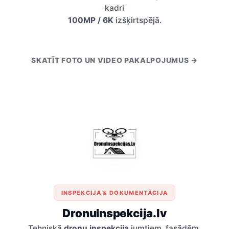
kadri
100MP / 6K
izšķirtspējā.
SKATĪT FOTO UN VIDEO PAKALPOJUMUS →
INSPEKCIJA & DOKUMENTĀCIJA
DronuInspekcija.lv
Tehniskā
dronu inspekcija
jumtiem, fasādēm,