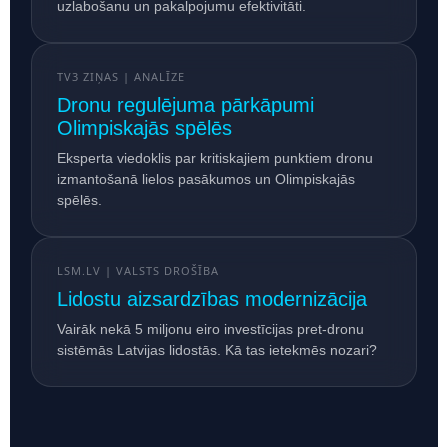
uzlabošanu un pakalpojumu efektivitāti.
TV3 ZIŅAS | ANALĪZE
Dronu regulējuma pārkāpumi
Olimpiskajās spēlēs
Eksperta viedoklis par kritiskajiem punktiem dronu
izmantošanā lielos pasākumos un Olimpiskajās
spēlēs.
LSM.LV | VALSTS DROŠĪBA
Lidostu aizsardzības modernizācija
Vairāk nekā 5 miljonu eiro investīcijas pret-dronu
sistēmās Latvijas lidostās. Kā tas ietekmēs nozari?