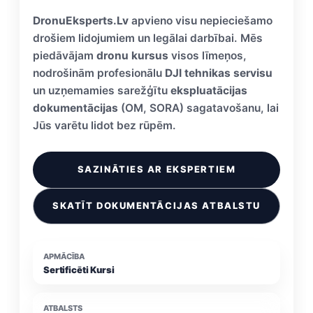
DronuEksperts.Lv
apvieno visu nepieciešamo
drošiem lidojumiem un legālai darbībai. Mēs
piedāvājam
dronu kursus
visos līmeņos,
nodrošinām profesionālu
DJI tehnikas servisu
un uzņemamies sarežģītu
ekspluatācijas
dokumentācijas
(OM, SORA) sagatavošanu, lai
Jūs varētu lidot bez rūpēm.
SAZINĀTIES AR EKSPERTIEM
SKATĪT DOKUMENTĀCIJAS ATBALSTU
APMĀCĪBA
Sertificēti Kursi
ATBALSTS