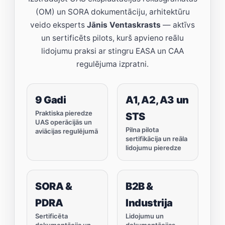
(OM) un SORA dokumentāciju, arhitektūru
veido eksperts
Jānis Ventaskrasts
— aktīvs
un sertificēts pilots, kurš apvieno reālu
lidojumu praksi ar stingru EASA un CAA
regulējuma izpratni.
9 Gadi
A1, A2, A3 un
Praktiska pieredze
STS
UAS operācijās un
Pilna pilota
aviācijas regulējumā
sertifikācija un reāla
lidojumu pieredze
SORA &
B2B &
PDRA
Industrija
Sertificēta
Lidojumu un
dokumentācija un
dokumentācijas