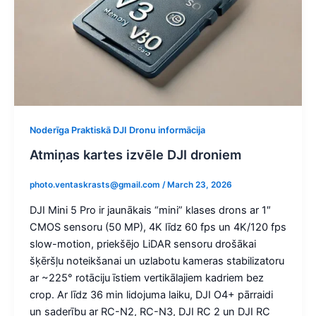
Noderīga Praktiskā DJI Dronu informācija
Atmiņas kartes izvēle DJI droniem
photo.ventaskrasts@gmail.com
/
March 23, 2026
DJI Mini 5 Pro ir jaunākais “mini” klases drons ar 1″
CMOS sensoru (50 MP), 4K līdz 60 fps un 4K/120 fps
slow-motion, priekšējo LiDAR sensoru drošākai
šķēršļu noteikšanai un uzlabotu kameras stabilizatoru
ar ~225° rotāciju īstiem vertikālajiem kadriem bez
crop. Ar līdz 36 min lidojuma laiku, DJI O4+ pārraidi
un saderību ar RC-N2, RC-N3, DJI RC 2 un DJI RC