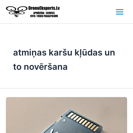
Skip
to
content
atmiņas karšu kļūdas un
to novēršana