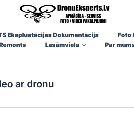
TS Ekspluatācijas Dokumentācija
Foto 
 Remonts
Lasāmviela
Par mum
deo ar dronu