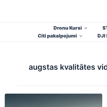
Skip
to
content
Dronu Kursi
S
Citi pakalpojumi
DJI
augstas kvalitātes vi