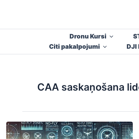
Skip
to
content
Dronu Kursi
S
Citi pakalpojumi
DJI
CAA saskaņošana li