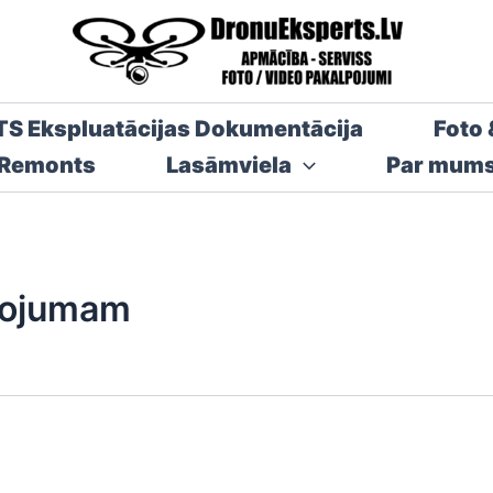
TS Ekspluatācijas Dokumentācija
Foto 
 Remonts
Lasāmviela
Par mum
dojumam