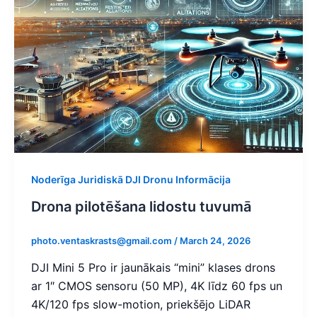
Noderīga Juridiskā DJI Dronu Informācija
Drona pilotēšana lidostu tuvumā
photo.ventaskrasts@gmail.com
/
March 24, 2026
DJI Mini 5 Pro ir jaunākais “mini” klases drons
ar 1″ CMOS sensoru (50 MP), 4K līdz 60 fps un
4K/120 fps slow-motion, priekšējo LiDAR