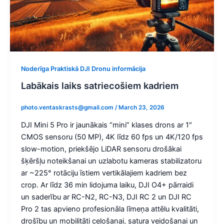
Noderīga Praktiskā DJI Dronu informācija
Labākais laiks satriecošiem kadriem
photo.ventaskrasts@gmail.com
/
March 23, 2026
DJI Mini 5 Pro ir jaunākais “mini” klases drons ar 1″
CMOS sensoru (50 MP), 4K līdz 60 fps un 4K/120 fps
slow-motion, priekšējo LiDAR sensoru drošākai
šķēršļu noteikšanai un uzlabotu kameras stabilizatoru
ar ~225° rotāciju īstiem vertikālajiem kadriem bez
crop. Ar līdz 36 min lidojuma laiku, DJI O4+ pārraidi
un saderību ar RC-N2, RC-N3, DJI RC 2 un DJI RC
Pro 2 tas apvieno profesionāla līmeņa attēlu kvalitāti,
drošību un mobilitāti ceļošanai, satura veidošanai un