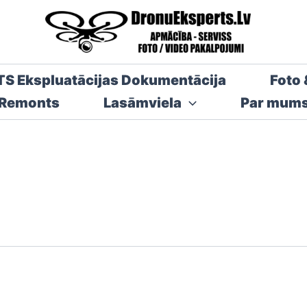
TS Ekspluatācijas Dokumentācija
Foto 
 Remonts
Lasāmviela
Par mum