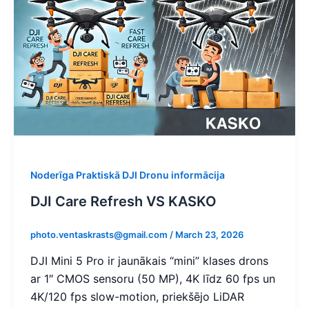
Noderīga Praktiskā DJI Dronu informācija
DJI Care Refresh VS KASKO
photo.ventaskrasts@gmail.com
/
March 23, 2026
DJI Mini 5 Pro ir jaunākais “mini” klases drons
ar 1″ CMOS sensoru (50 MP), 4K līdz 60 fps un
4K/120 fps slow-motion, priekšējo LiDAR