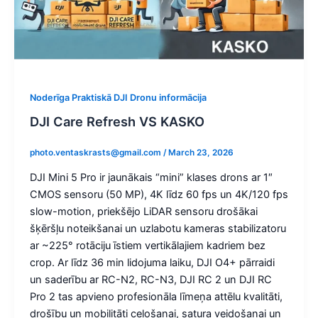
Noderīga Praktiskā DJI Dronu informācija
DJI Care Refresh VS KASKO
photo.ventaskrasts@gmail.com
/
March 23, 2026
DJI Mini 5 Pro ir jaunākais “mini” klases drons ar 1″
CMOS sensoru (50 MP), 4K līdz 60 fps un 4K/120 fps
slow-motion, priekšējo LiDAR sensoru drošākai
šķēršļu noteikšanai un uzlabotu kameras stabilizatoru
ar ~225° rotāciju īstiem vertikālajiem kadriem bez
crop. Ar līdz 36 min lidojuma laiku, DJI O4+ pārraidi
un saderību ar RC-N2, RC-N3, DJI RC 2 un DJI RC
Pro 2 tas apvieno profesionāla līmeņa attēlu kvalitāti,
drošību un mobilitāti ceļošanai, satura veidošanai un