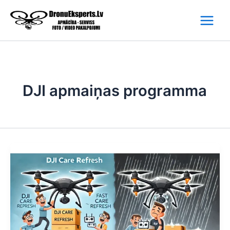
Skip
to
content
DJI apmaiņas programma