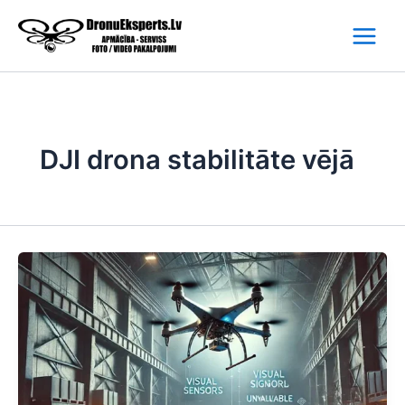
Skip
to
content
DJI drona stabilitāte vējā