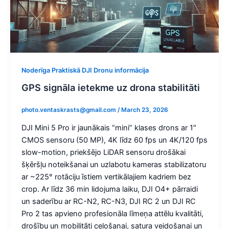
Noderīga Praktiskā DJI Dronu informācija
GPS signāla ietekme uz drona stabilitāti
photo.ventaskrasts@gmail.com
/
March 23, 2026
DJI Mini 5 Pro ir jaunākais “mini” klases drons ar 1″
CMOS sensoru (50 MP), 4K līdz 60 fps un 4K/120 fps
slow-motion, priekšējo LiDAR sensoru drošākai
šķēršļu noteikšanai un uzlabotu kameras stabilizatoru
ar ~225° rotāciju īstiem vertikālajiem kadriem bez
crop. Ar līdz 36 min lidojuma laiku, DJI O4+ pārraidi
un saderību ar RC-N2, RC-N3, DJI RC 2 un DJI RC
Pro 2 tas apvieno profesionāla līmeņa attēlu kvalitāti,
drošību un mobilitāti ceļošanai, satura veidošanai un