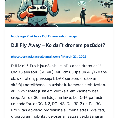
Noderīga Praktiskā DJI Dronu informācija
DJI Fly Away – Ko darīt dronam pazūdot?
photo.ventaskrasts@gmail.com
/
March 23, 2026
DJI Mini 5 Pro ir jaunākais “mini” klases drons ar 1″
CMOS sensoru (50 MP), 4K līdz 60 fps un 4K/120 fps
slow-motion, priekšējo LiDAR sensoru drošākai
šķēršļu noteikšanai un uzlabotu kameras stabilizatoru
ar ~225° rotāciju īstiem vertikālajiem kadriem bez
crop. Ar līdz 36 min lidojuma laiku, DJI O4+ pārraidi
un saderību ar RC-N2, RC-N3, DJI RC 2 un DJI RC
Pro 2 tas apvieno profesionāla līmeņa attēlu kvalitāti,
drošību un mobilitāti ceļošanai, satura veidošanai un