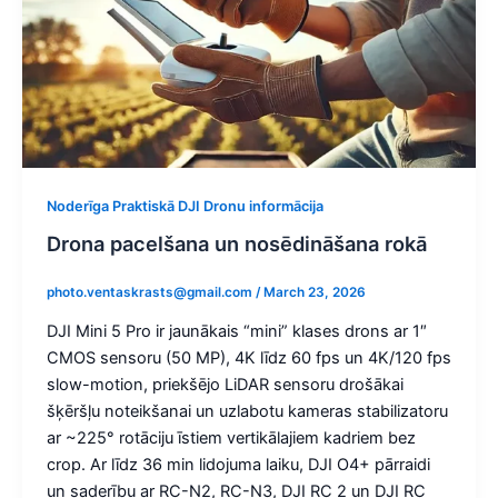
Noderīga Praktiskā DJI Dronu informācija
Drona pacelšana un nosēdināšana rokā
photo.ventaskrasts@gmail.com
/
March 23, 2026
DJI Mini 5 Pro ir jaunākais “mini” klases drons ar 1″
CMOS sensoru (50 MP), 4K līdz 60 fps un 4K/120 fps
slow-motion, priekšējo LiDAR sensoru drošākai
šķēršļu noteikšanai un uzlabotu kameras stabilizatoru
ar ~225° rotāciju īstiem vertikālajiem kadriem bez
crop. Ar līdz 36 min lidojuma laiku, DJI O4+ pārraidi
un saderību ar RC-N2, RC-N3, DJI RC 2 un DJI RC