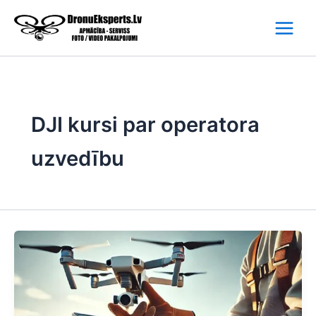
Skip
to
content
DJI kursi par operatora
uzvedību