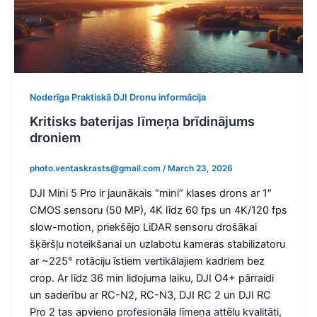
Noderīga Praktiskā DJI Dronu informācija
Kritisks baterijas līmeņa brīdinājums
droniem
photo.ventaskrasts@gmail.com
/
March 23, 2026
DJI Mini 5 Pro ir jaunākais “mini” klases drons ar 1″
CMOS sensoru (50 MP), 4K līdz 60 fps un 4K/120 fps
slow-motion, priekšējo LiDAR sensoru drošākai
šķēršļu noteikšanai un uzlabotu kameras stabilizatoru
ar ~225° rotāciju īstiem vertikālajiem kadriem bez
crop. Ar līdz 36 min lidojuma laiku, DJI O4+ pārraidi
un saderību ar RC-N2, RC-N3, DJI RC 2 un DJI RC
Pro 2 tas apvieno profesionāla līmeņa attēlu kvalitāti,