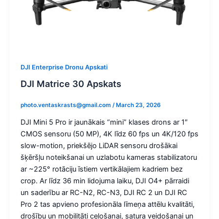
DJI Enterprise Dronu Apskati
DJI Matrice 30 Apskats
photo.ventaskrasts@gmail.com
/
March 23, 2026
DJI Mini 5 Pro ir jaunākais “mini” klases drons ar 1″
CMOS sensoru (50 MP), 4K līdz 60 fps un 4K/120 fps
slow-motion, priekšējo LiDAR sensoru drošākai
šķēršļu noteikšanai un uzlabotu kameras stabilizatoru
ar ~225° rotāciju īstiem vertikālajiem kadriem bez
crop. Ar līdz 36 min lidojuma laiku, DJI O4+ pārraidi
un saderību ar RC-N2, RC-N3, DJI RC 2 un DJI RC
Pro 2 tas apvieno profesionāla līmeņa attēlu kvalitāti,
drošību un mobilitāti ceļošanai, satura veidošanai un