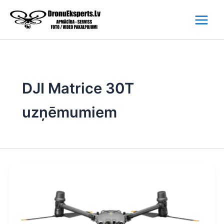
Skip
to
content
DJI Matrice 30T
uzņēmumiem