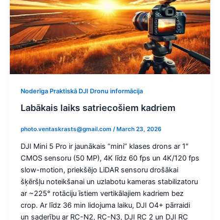
Noderīga Praktiskā DJI Dronu informācija
Labākais laiks satriecošiem kadriem
photo.ventaskrasts@gmail.com
/
March 23, 2026
DJI Mini 5 Pro ir jaunākais “mini” klases drons ar 1″
CMOS sensoru (50 MP), 4K līdz 60 fps un 4K/120 fps
slow-motion, priekšējo LiDAR sensoru drošākai
šķēršļu noteikšanai un uzlabotu kameras stabilizatoru
ar ~225° rotāciju īstiem vertikālajiem kadriem bez
crop. Ar līdz 36 min lidojuma laiku, DJI O4+ pārraidi
un saderību ar RC-N2, RC-N3, DJI RC 2 un DJI RC