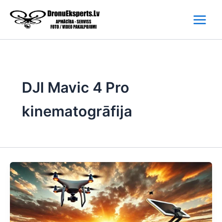
Skip
to
content
DJI Mavic 4 Pro
kinematogrāfija