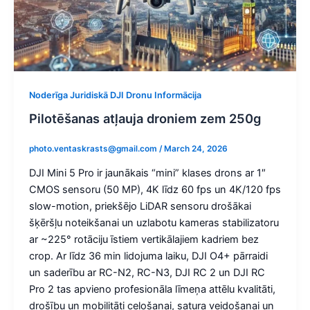
Noderīga Juridiskā DJI Dronu Informācija
Pilotēšanas atļauja droniem zem 250g
photo.ventaskrasts@gmail.com
/
March 24, 2026
DJI Mini 5 Pro ir jaunākais “mini” klases drons ar 1″
CMOS sensoru (50 MP), 4K līdz 60 fps un 4K/120 fps
slow-motion, priekšējo LiDAR sensoru drošākai
šķēršļu noteikšanai un uzlabotu kameras stabilizatoru
ar ~225° rotāciju īstiem vertikālajiem kadriem bez
crop. Ar līdz 36 min lidojuma laiku, DJI O4+ pārraidi
un saderību ar RC-N2, RC-N3, DJI RC 2 un DJI RC
Pro 2 tas apvieno profesionāla līmeņa attēlu kvalitāti,
drošību un mobilitāti ceļošanai, satura veidošanai un