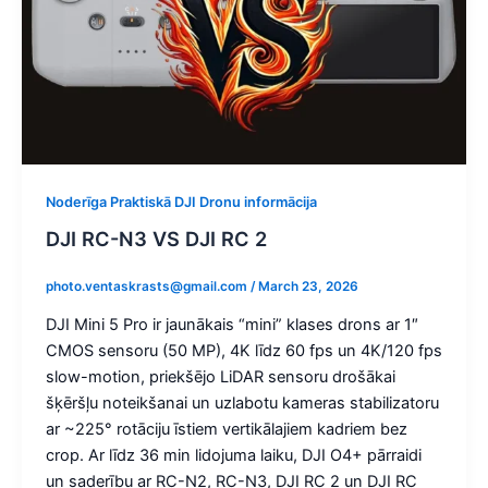
Noderīga Praktiskā DJI Dronu informācija
DJI RC-N3 VS DJI RC 2
photo.ventaskrasts@gmail.com
/
March 23, 2026
DJI Mini 5 Pro ir jaunākais “mini” klases drons ar 1″
CMOS sensoru (50 MP), 4K līdz 60 fps un 4K/120 fps
slow-motion, priekšējo LiDAR sensoru drošākai
šķēršļu noteikšanai un uzlabotu kameras stabilizatoru
ar ~225° rotāciju īstiem vertikālajiem kadriem bez
crop. Ar līdz 36 min lidojuma laiku, DJI O4+ pārraidi
un saderību ar RC-N2, RC-N3, DJI RC 2 un DJI RC