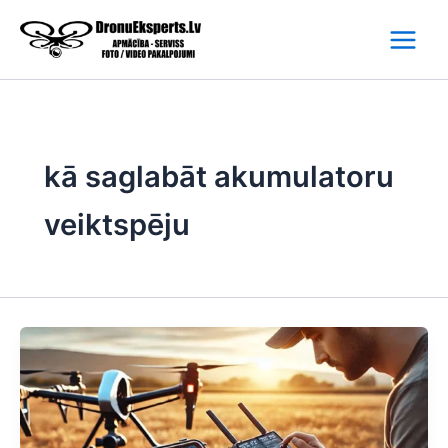
Skip
to
content
kā saglabāt akumulatoru
veiktspēju