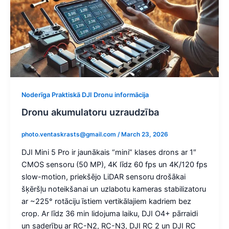
Noderīga Praktiskā DJI Dronu informācija
Dronu akumulatoru uzraudzība
photo.ventaskrasts@gmail.com
/
March 23, 2026
DJI Mini 5 Pro ir jaunākais “mini” klases drons ar 1″
CMOS sensoru (50 MP), 4K līdz 60 fps un 4K/120 fps
slow-motion, priekšējo LiDAR sensoru drošākai
šķēršļu noteikšanai un uzlabotu kameras stabilizatoru
ar ~225° rotāciju īstiem vertikālajiem kadriem bez
crop. Ar līdz 36 min lidojuma laiku, DJI O4+ pārraidi
un saderību ar RC-N2, RC-N3, DJI RC 2 un DJI RC