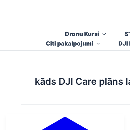
Skip
to
content
Dronu Kursi
S
Citi pakalpojumi
DJI
kāds DJI Care plāns 