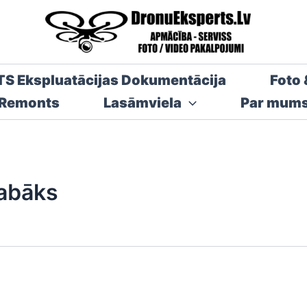
TS Ekspluatācijas Dokumentācija
Foto 
 Remonts
Lasāmviela
Par mum
labāks