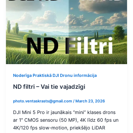
Noderīga Praktiskā DJI Dronu informācija
ND filtri – Vai tie vajadzīgi
photo.ventaskrasts@gmail.com
/
March 23, 2026
DJI Mini 5 Pro ir jaunākais “mini” klases drons
ar 1″ CMOS sensoru (50 MP), 4K līdz 60 fps un
4K/120 fps slow-motion, priekšējo LiDAR