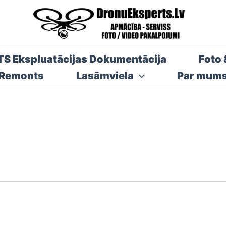
TS Ekspluatācijas Dokumentācija
Foto 
 Remonts
Lasāmviela
Par mum