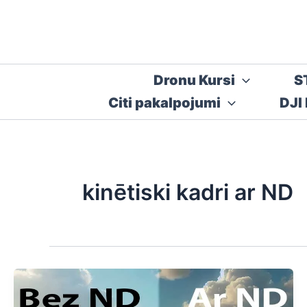
Skip
to
content
Dronu Kursi
S
Citi pakalpojumi
DJI
kinētiski kadri ar ND