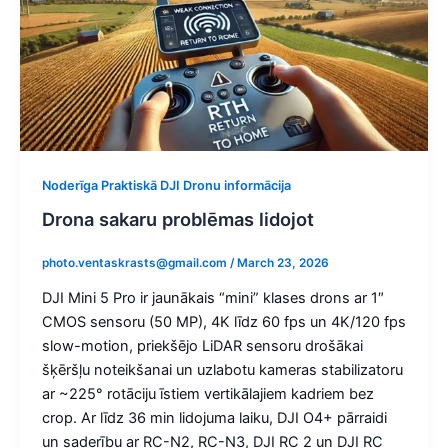
Noderīga Praktiskā DJI Dronu informācija
Drona sakaru problēmas lidojot
photo.ventaskrasts@gmail.com
/
March 23, 2026
DJI Mini 5 Pro ir jaunākais “mini” klases drons ar 1″
CMOS sensoru (50 MP), 4K līdz 60 fps un 4K/120 fps
slow-motion, priekšējo LiDAR sensoru drošākai
šķēršļu noteikšanai un uzlabotu kameras stabilizatoru
ar ~225° rotāciju īstiem vertikālajiem kadriem bez
crop. Ar līdz 36 min lidojuma laiku, DJI O4+ pārraidi
un saderību ar RC-N2, RC-N3, DJI RC 2 un DJI RC