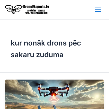
Skip
to
content
kur nonāk drons pēc
sakaru zuduma