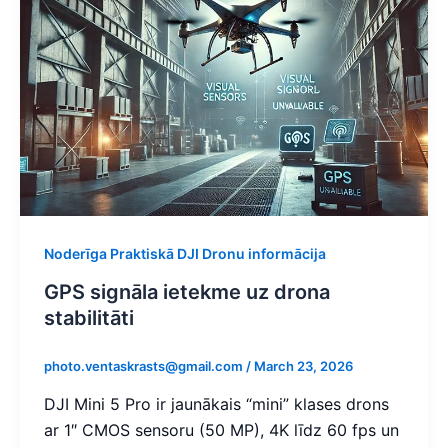
Noderīga Praktiskā DJI Dronu informācija
GPS signāla ietekme uz drona
stabilitāti
photo.ventaskrasts@gmail.com
/
March 23, 2026
DJI Mini 5 Pro ir jaunākais “mini” klases drons
ar 1″ CMOS sensoru (50 MP), 4K līdz 60 fps un