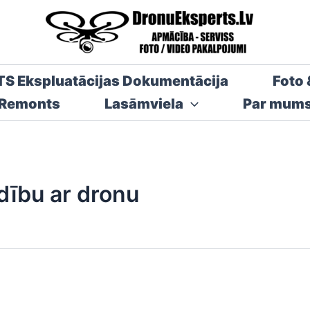
TS Ekspluatācijas Dokumentācija
Foto 
 Remonts
Lasāmviela
Par mum
ldību ar dronu