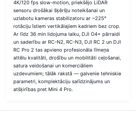
4K/120 fps slow-motion, priekšējo LiDAR
sensoru drošākai šķēršļu noteikšanai un
uzlabotu kameras stabilizatoru ar ~225°
rotāciju īstiem vertikālajiem kadriem bez crop.
Ar līdz 36 min lidojuma laiku, DJI O4+ pārraidi
un saderību ar RC-N2, RC-N3, DJI RC 2 un DJI
RC Pro 2 tas apvieno profesionāla līmeņa
attēlu kvalitāti, drošību un mobilitāti ceļošanai,
satura veidošanai un komerciāliem
uzdevumiem; tālāk rakstā — galvenie tehniskie
parametri, komplektāciju salīdzinājums un
atšķirības pret Mini 4 Pro.