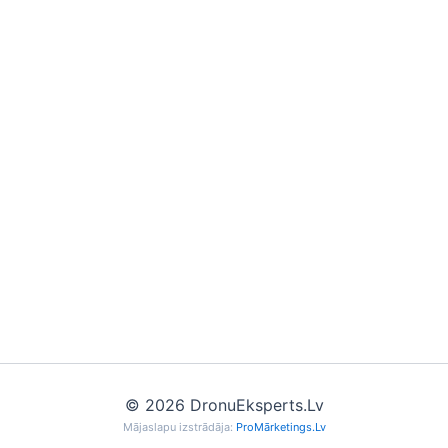
© 2026 DronuEksperts.Lv
Mājaslapu izstrādāja:
ProMārketings.Lv