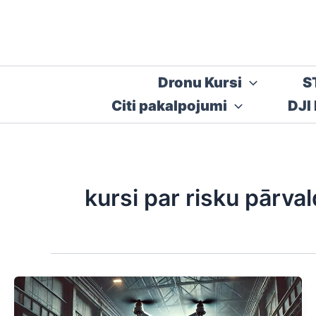
Skip
to
content
Dronu Kursi
S
Citi pakalpojumi
DJI
kursi par risku pārva