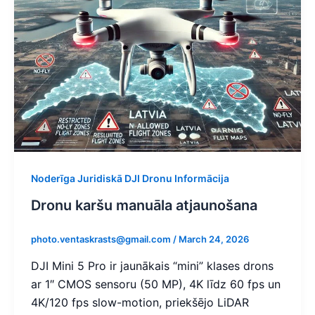
Noderīga Juridiskā DJI Dronu Informācija
Dronu karšu manuāla atjaunošana
photo.ventaskrasts@gmail.com
/
March 24, 2026
DJI Mini 5 Pro ir jaunākais “mini” klases drons
ar 1″ CMOS sensoru (50 MP), 4K līdz 60 fps un
4K/120 fps slow-motion, priekšējo LiDAR