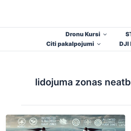
Skip
to
content
Dronu Kursi
S
Citi pakalpojumi
DJI
lidojuma zonas neatbi