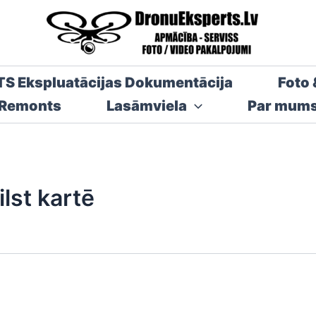
TS Ekspluatācijas Dokumentācija
Foto 
 Remonts
Lasāmviela
Par mum
lst kartē