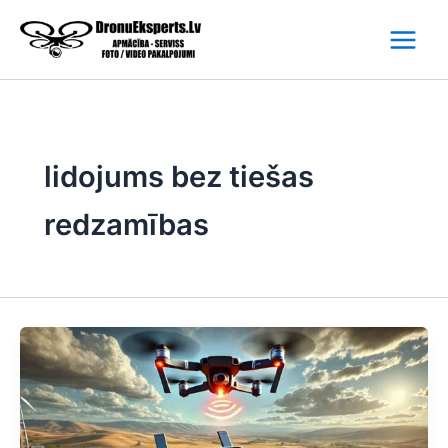
Skip
to
content
lidojums bez tiešas
redzamības