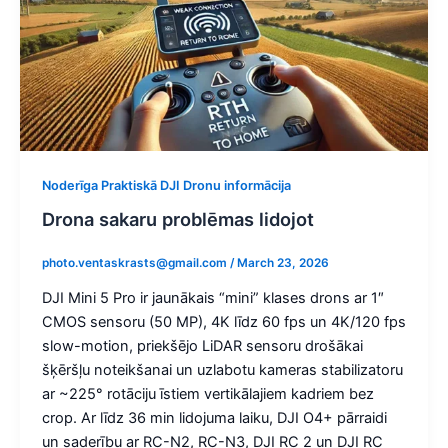
Noderīga Praktiskā DJI Dronu informācija
Drona sakaru problēmas lidojot
photo.ventaskrasts@gmail.com
/
March 23, 2026
DJI Mini 5 Pro ir jaunākais “mini” klases drons ar 1″
CMOS sensoru (50 MP), 4K līdz 60 fps un 4K/120 fps
slow-motion, priekšējo LiDAR sensoru drošākai
šķēršļu noteikšanai un uzlabotu kameras stabilizatoru
ar ~225° rotāciju īstiem vertikālajiem kadriem bez
crop. Ar līdz 36 min lidojuma laiku, DJI O4+ pārraidi
un saderību ar RC-N2, RC-N3, DJI RC 2 un DJI RC