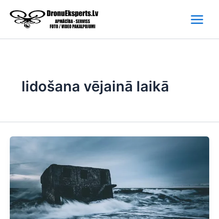
Skip
to
content
lidošana vējainā laikā