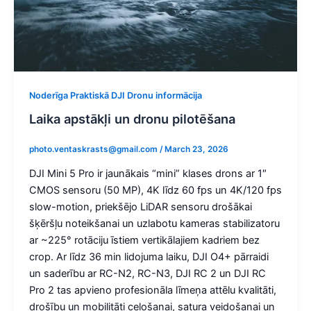
Noderīga Praktiskā DJI Dronu informācija
Laika apstākļi un dronu pilotēšana
photo.ventaskrasts@gmail.com
/
March 23, 2026
DJI Mini 5 Pro ir jaunākais “mini” klases drons ar 1″
CMOS sensoru (50 MP), 4K līdz 60 fps un 4K/120 fps
slow-motion, priekšējo LiDAR sensoru drošākai
šķēršļu noteikšanai un uzlabotu kameras stabilizatoru
ar ~225° rotāciju īstiem vertikālajiem kadriem bez
crop. Ar līdz 36 min lidojuma laiku, DJI O4+ pārraidi
un saderību ar RC-N2, RC-N3, DJI RC 2 un DJI RC
Pro 2 tas apvieno profesionāla līmeņa attēlu kvalitāti,
drošību un mobilitāti ceļošanai, satura veidošanai un