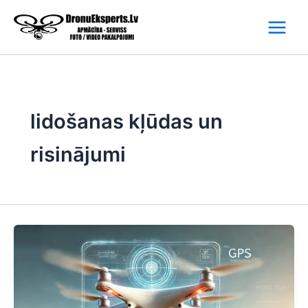
Skip
to
content
lidošanas kļūdas un
risinājumi