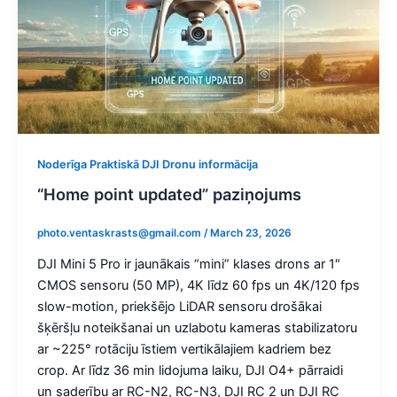
Noderīga Praktiskā DJI Dronu informācija
“Home point updated” paziņojums
photo.ventaskrasts@gmail.com
/
March 23, 2026
DJI Mini 5 Pro ir jaunākais “mini” klases drons ar 1″
CMOS sensoru (50 MP), 4K līdz 60 fps un 4K/120 fps
slow-motion, priekšējo LiDAR sensoru drošākai
šķēršļu noteikšanai un uzlabotu kameras stabilizatoru
ar ~225° rotāciju īstiem vertikālajiem kadriem bez
crop. Ar līdz 36 min lidojuma laiku, DJI O4+ pārraidi
un saderību ar RC-N2, RC-N3, DJI RC 2 un DJI RC