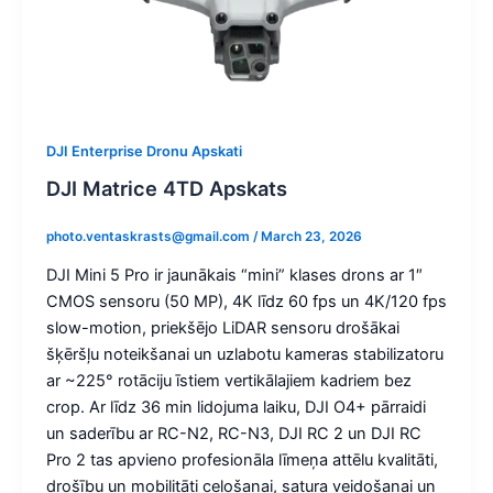
DJI Enterprise Dronu Apskati
DJI Matrice 4TD Apskats
photo.ventaskrasts@gmail.com
/
March 23, 2026
DJI Mini 5 Pro ir jaunākais “mini” klases drons ar 1″
CMOS sensoru (50 MP), 4K līdz 60 fps un 4K/120 fps
slow-motion, priekšējo LiDAR sensoru drošākai
šķēršļu noteikšanai un uzlabotu kameras stabilizatoru
ar ~225° rotāciju īstiem vertikālajiem kadriem bez
crop. Ar līdz 36 min lidojuma laiku, DJI O4+ pārraidi
un saderību ar RC-N2, RC-N3, DJI RC 2 un DJI RC
Pro 2 tas apvieno profesionāla līmeņa attēlu kvalitāti,
drošību un mobilitāti ceļošanai, satura veidošanai un