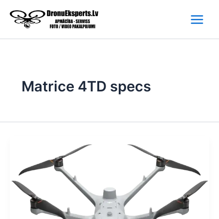
Skip
to
content
Matrice 4TD specs