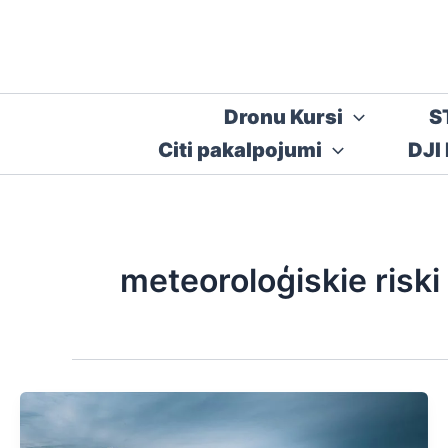
Skip
to
content
Dronu Kursi
S
Citi pakalpojumi
DJI
meteoroloģiskie riski