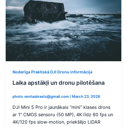
Noderīga Praktiskā DJI Dronu informācija
Laika apstākļi un dronu pilotēšana
photo.ventaskrasts@gmail.com
/
March 23, 2026
DJI Mini 5 Pro ir jaunākais “mini” klases drons
ar 1″ CMOS sensoru (50 MP), 4K līdz 60 fps un
4K/120 fps slow-motion, priekšējo LiDAR