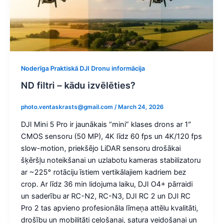
Noderīga Praktiskā DJI Dronu informācija
ND filtri – kādu izvēlēties?
photo.ventaskrasts@gmail.com
/
March 24, 2026
DJI Mini 5 Pro ir jaunākais “mini” klases drons ar 1″
CMOS sensoru (50 MP), 4K līdz 60 fps un 4K/120 fps
slow-motion, priekšējo LiDAR sensoru drošākai
šķēršļu noteikšanai un uzlabotu kameras stabilizatoru
ar ~225° rotāciju īstiem vertikālajiem kadriem bez
crop. Ar līdz 36 min lidojuma laiku, DJI O4+ pārraidi
un saderību ar RC-N2, RC-N3, DJI RC 2 un DJI RC
Pro 2 tas apvieno profesionāla līmeņa attēlu kvalitāti,
drošību un mobilitāti ceļošanai, satura veidošanai un