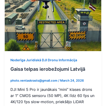
Noderīga Juridiskā DJI Dronu Informācija
Gaisa telpas ierobežojumi Latvijā
photo.ventaskrasts@gmail.com
/
March 24, 2026
DJI Mini 5 Pro ir jaunākais “mini” klases drons
ar 1″ CMOS sensoru (50 MP), 4K līdz 60 fps un
4K/120 fps slow-motion, priekšējo LiDAR