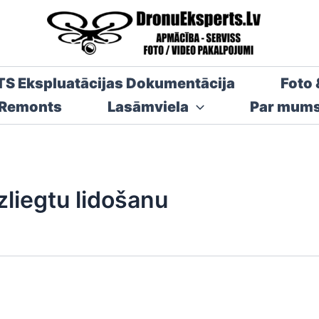
TS Ekspluatācijas Dokumentācija
Foto 
 Remonts
Lasāmviela
Par mum
izliegtu lidošanu