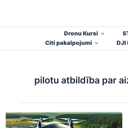
Skip
to
content
Dronu Kursi
S
Citi pakalpojumi
DJI
pilotu atbildība par a