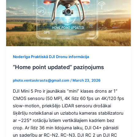
Noderīga Praktiskā DJI Dronu informācija
“Home point updated” paziņojums
photo.ventaskrasts@gmail.com
/
March 23, 2026
DJI Mini 5 Pro ir jaunākais “mini” klases drons ar 1″
CMOS sensoru (50 MP), 4K līdz 60 fps un 4K/120 fps
slow-motion, priekšējo LiDAR sensoru drošākai
šķēršļu noteikšanai un uzlabotu kameras stabilizatoru
ar ~225° rotāciju īstiem vertikālajiem kadriem bez
crop. Ar līdz 36 min lidojuma laiku, DJI O4+ pārraidi
un saderību ar RC-N2, RC-N3, DJI RC 2 un DJI RC