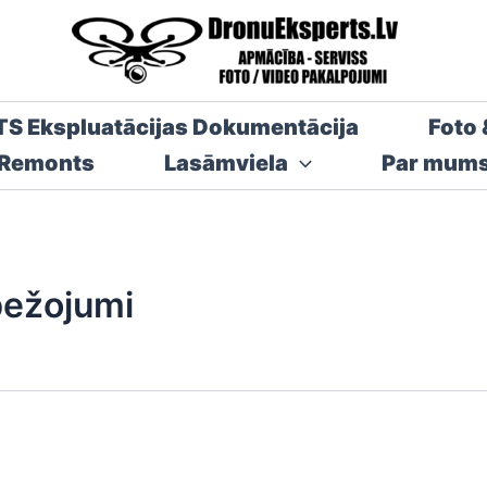
TS Ekspluatācijas Dokumentācija
Foto 
 Remonts
Lasāmviela
Par mum
bežojumi