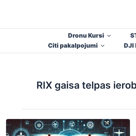
Skip
to
content
Dronu Kursi
S
Citi pakalpojumi
DJI
RIX gaisa telpas iero