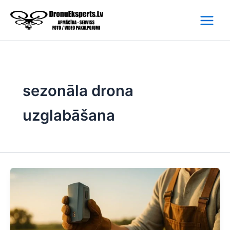
Skip
to
content
sezonāla drona
uzglabāšana