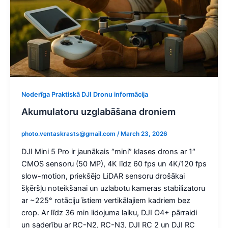
Noderīga Praktiskā DJI Dronu informācija
Akumulatoru uzglabāšana droniem
photo.ventaskrasts@gmail.com
/
March 23, 2026
DJI Mini 5 Pro ir jaunākais “mini” klases drons ar 1″
CMOS sensoru (50 MP), 4K līdz 60 fps un 4K/120 fps
slow-motion, priekšējo LiDAR sensoru drošākai
šķēršļu noteikšanai un uzlabotu kameras stabilizatoru
ar ~225° rotāciju īstiem vertikālajiem kadriem bez
crop. Ar līdz 36 min lidojuma laiku, DJI O4+ pārraidi
un saderību ar RC-N2, RC-N3, DJI RC 2 un DJI RC