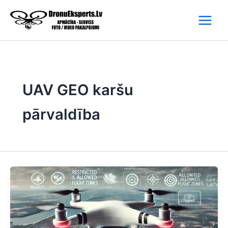
Skip
to
content
UAV GEO karšu
pārvaldība