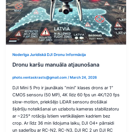
Noderīga Juridiskā DJI Dronu Informācija
Dronu karšu manuāla atjaunošana
photo.ventaskrasts@gmail.com
/
March 24, 2026
DJI Mini 5 Pro ir jaunākais “mini” klases drons ar 1″
CMOS sensoru (50 MP), 4K līdz 60 fps un 4K/120 fps
slow-motion, priekšējo LiDAR sensoru drošākai
šķēršļu noteikšanai un uzlabotu kameras stabilizatoru
ar ~225° rotāciju īstiem vertikālajiem kadriem bez
crop. Ar līdz 36 min lidojuma laiku, DJI O4+ pārraidi
un saderību ar RC-N2, RC-N3, DJI RC 2 un DJI RC