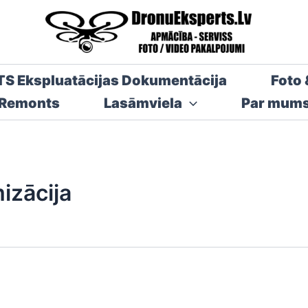
TS Ekspluatācijas Dokumentācija
Foto 
 Remonts
Lasāmviela
Par mum
izācija