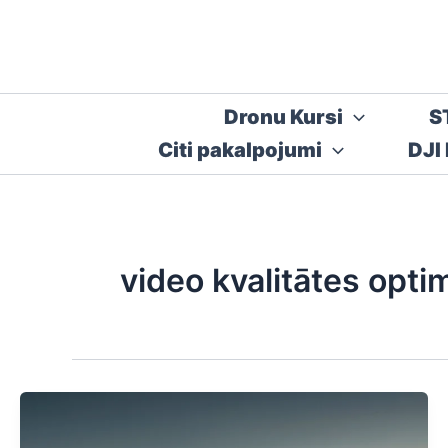
Skip
to
content
Dronu Kursi
S
Citi pakalpojumi
DJI
video kvalitātes optim