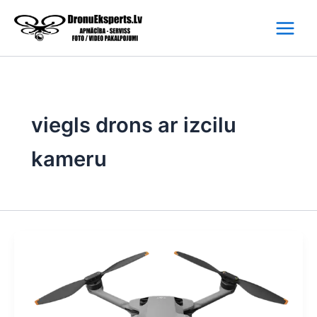
Skip
to
content
viegls drons ar izcilu
kameru