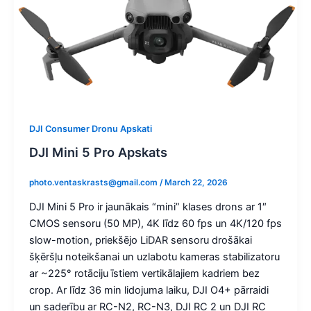
DJI Consumer Dronu Apskati
DJI Mini 5 Pro Apskats
photo.ventaskrasts@gmail.com
/
March 22, 2026
DJI Mini 5 Pro ir jaunākais “mini” klases drons ar 1″
CMOS sensoru (50 MP), 4K līdz 60 fps un 4K/120 fps
slow-motion, priekšējo LiDAR sensoru drošākai
šķēršļu noteikšanai un uzlabotu kameras stabilizatoru
ar ~225° rotāciju īstiem vertikālajiem kadriem bez
crop. Ar līdz 36 min lidojuma laiku, DJI O4+ pārraidi
un saderību ar RC-N2, RC-N3, DJI RC 2 un DJI RC