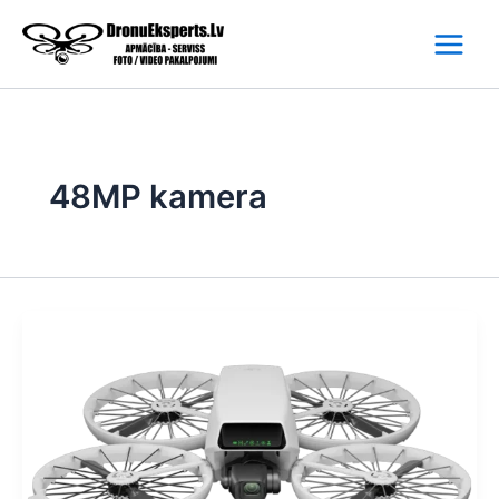
Skip
to
content
48MP kamera