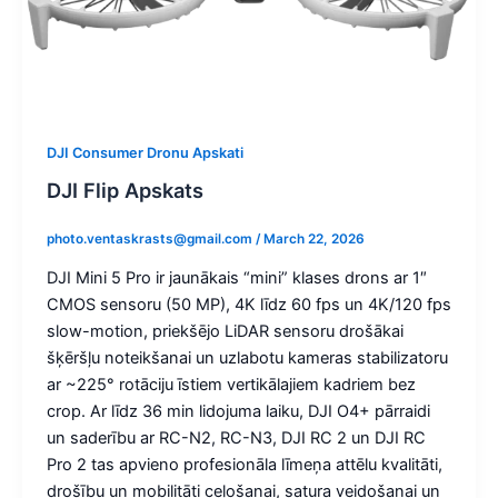
DJI Consumer Dronu Apskati
DJI Flip Apskats
photo.ventaskrasts@gmail.com
/
March 22, 2026
DJI Mini 5 Pro ir jaunākais “mini” klases drons ar 1″
CMOS sensoru (50 MP), 4K līdz 60 fps un 4K/120 fps
slow-motion, priekšējo LiDAR sensoru drošākai
šķēršļu noteikšanai un uzlabotu kameras stabilizatoru
ar ~225° rotāciju īstiem vertikālajiem kadriem bez
crop. Ar līdz 36 min lidojuma laiku, DJI O4+ pārraidi
un saderību ar RC-N2, RC-N3, DJI RC 2 un DJI RC
Pro 2 tas apvieno profesionāla līmeņa attēlu kvalitāti,
drošību un mobilitāti ceļošanai, satura veidošanai un