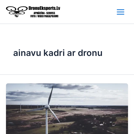
Skip
to
content
ainavu kadri ar dronu