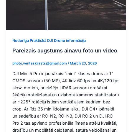
Noderīga Praktiskā DJI Dronu informācija
Pareizais augstums ainavu foto un video
photo.ventaskrasts@gmail.com
/
March 23, 2026
DJI Mini 5 Pro ir jaunākais “mini” klases drons ar 1″
CMOS sensoru (50 MP), 4K līdz 60 fps un 4K/120 fps
slow-motion, priekšējo LiDAR sensoru drošākai
šķēršļu noteikšanai un uzlabotu kameras stabilizatoru
ar ~225° rotāciju īstiem vertikālajiem kadriem bez
crop. Ar līdz 36 min lidojuma laiku, DJI O4+ pārraidi
un saderību ar RC-N2, RC-N3, DJI RC 2 un DJI RC
Pro 2 tas apvieno profesionāla līmeņa attēlu kvalitāti,
drošību un mobilitāti ceļošanai, satura veidošanai un