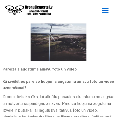
Skip
to
content
Pareizais augstums ainavu foto un video
Kā izvēlēties pareizo lidojuma augstumu ainavu foto un video
uzņemšanai?
Droni ir lielisks rīks, lai atklātu pasaules skaistumu no augšas
un notvertu iespaidīgas ainavas. Pareiza lidojuma augstuma
izvēle ir būtiska, lai iegūtu kvalitatīvus foto un video,