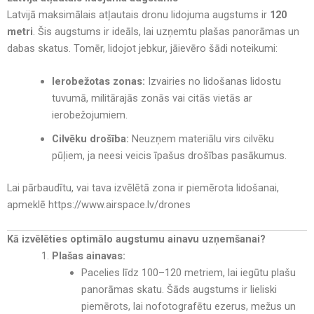
Latvijā maksimālais atļautais dronu lidojuma augstums ir
120
metri
. Šis augstums ir ideāls, lai uzņemtu plašas panorāmas un
dabas skatus. Tomēr, lidojot jebkur, jāievēro šādi noteikumi:
Ierobežotas zonas:
Izvairies no lidošanas lidostu
tuvumā, militārajās zonās vai citās vietās ar
ierobežojumiem.
Cilvēku drošība:
Neuzņem materiālu virs cilvēku
pūļiem, ja neesi veicis īpašus drošības pasākumus.
Lai pārbaudītu, vai tava izvēlētā zona ir piemērota lidošanai,
apmeklē https://www.airspace.lv/drones
Kā izvēlēties optimālo augstumu ainavu uzņemšanai?
Plašas ainavas:
Pacelies līdz 100–120 metriem, lai iegūtu plašu
panorāmas skatu. Šāds augstums ir lieliski
piemērots, lai nofotografētu ezerus, mežus un