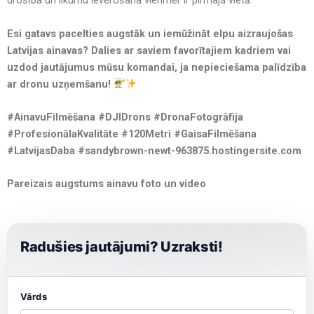
drošība un likumu ievērošana vienmēr ir pirmajā vietā.
Esi gatavs pacelties augstāk un iemūžināt elpu aizraujošas
Latvijas ainavas? Dalies ar saviem favorītajiem kadriem vai
uzdod jautājumus mūsu komandai, ja nepieciešama palīdzība
ar dronu uzņemšanu!
#AinavuFilmēšana #DJIDrons #DronaFotogrāfija
#ProfesionālaKvalitāte #120Metri #GaisaFilmēšana
#LatvijasDaba #sandybrown-newt-963875.hostingersite.com
Pareizais augstums ainavu foto un video
Radušies jautājumi? Uzraksti!
Vārds