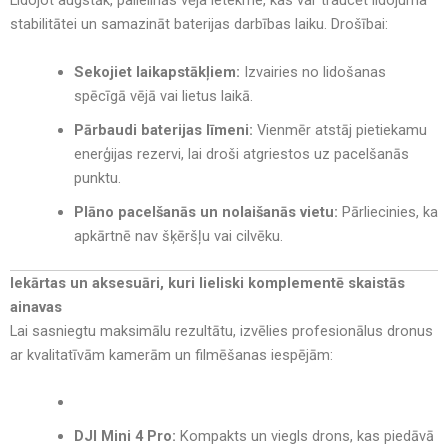
Lidojot augstāk, palielinās vēja ietekme, kas var traucēt lidojuma
stabilitātei un samazināt baterijas darbības laiku. Drošībai:
Sekojiet laikapstākļiem:
Izvairies no lidošanas
spēcīgā vējā vai lietus laikā.
Pārbaudi baterijas līmeni:
Vienmēr atstāj pietiekamu
enerģijas rezervi, lai droši atgriestos uz pacelšanās
punktu.
Plāno pacelšanās un nolaišanās vietu:
Pārliecinies, ka
apkārtnē nav šķēršļu vai cilvēku.
Iekārtas un aksesuāri, kuri lieliski komplementē skaistās
ainavas
Lai sasniegtu maksimālu rezultātu, izvēlies profesionālus dronus
ar kvalitatīvām kamerām un filmēšanas iespējām:
DJI Mini 4 Pro:
Kompakts un viegls drons, kas piedāvā