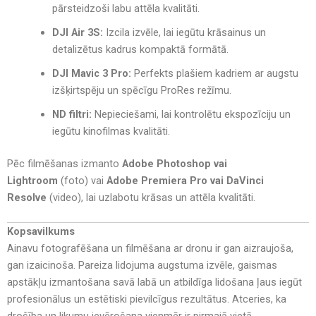
pārsteidzoši labu attēla kvalitāti.
DJI Air 3S:
Izcila izvēle, lai iegūtu krāsainus un
detalizētus kadrus kompaktā formātā.
DJI Mavic 3 Pro:
Perfekts plašiem kadriem ar augstu
izšķirtspēju un spēcīgu ProRes režīmu.
ND filtri:
Nepieciešami, lai kontrolētu ekspozīciju un
iegūtu kinofilmas kvalitāti.
Pēc filmēšanas izmanto
Adobe Photoshop vai
Lightroom
(foto) vai
Adobe Premiera Pro vai
DaVinci
Resolve
(video), lai uzlabotu krāsas un attēla kvalitāti.
Kopsavilkums
Ainavu fotografēšana un filmēšana ar dronu ir gan aizraujoša,
gan izaicinoša. Pareiza lidojuma augstuma izvēle, gaismas
apstākļu izmantošana savā labā un atbildīga lidošana ļaus iegūt
profesionālus un estētiski pievilcīgus rezultātus. Atceries, ka