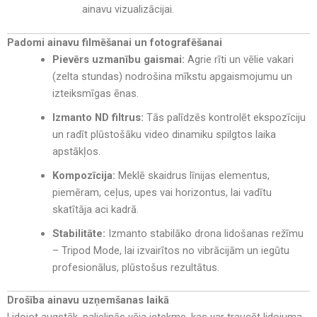
ainavu vizualizācijai.
Padomi ainavu filmēšanai un fotografēšanai
Pievērs uzmanību gaismai:
Agrie rīti un vēlie vakari
(zelta stundas) nodrošina mīkstu apgaismojumu un
izteiksmīgas ēnas.
Izmanto ND filtrus:
Tās palīdzēs kontrolēt ekspozīciju
un radīt plūstošāku video dinamiku spilgtos laika
apstākļos.
Kompozīcija:
Meklē skaidrus līnijas elementus,
piemēram, ceļus, upes vai horizontus, lai vadītu
skatītāja aci kadrā.
Stabilitāte:
Izmanto stabilāko drona lidošanas režīmu
– Tripod Mode, lai izvairītos no vibrācijām un iegūtu
profesionālus, plūstošus rezultātus.
Drošība ainavu uzņemšanas laikā