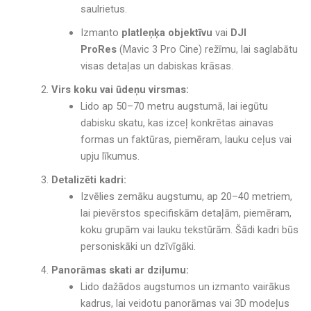
saulrietus.
Izmanto
platleņķa objektīvu
vai
DJI
ProRes
(Mavic 3 Pro Cine) režīmu, lai saglabātu
visas detaļas un dabiskas krāsas.
Virs koku vai ūdeņu virsmas:
Lido ap 50–70 metru augstumā, lai iegūtu
dabisku skatu, kas izceļ konkrētas ainavas
formas un faktūras, piemēram, lauku ceļus vai
upju līkumus.
Detalizēti kadri:
Izvēlies zemāku augstumu, ap 20–40 metriem,
lai pievērstos specifiskām detaļām, piemēram,
koku grupām vai lauku tekstūrām. Šādi kadri būs
personiskāki un dzīvīgāki.
Panorāmas skati ar dziļumu:
Lido dažādos augstumos un izmanto vairākus
kadrus, lai veidotu panorāmas vai 3D modeļus