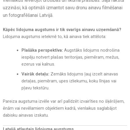
vienlaikus ievērojot drošības un likuma prasības. Šajā rakstā
uzzināsi, kā optimāli izmantot savu dronu ainavu filmēšanai
un fotografēšanai Latvijā.
Kāpēc lidojuma augstums ir tik svarīgs ainavu uzņemšanā?
Lidojuma augstums ietekmē to, kā ainava tiek attēlota:
Plašāka perspektīva:
Augstāks lidojums nodrošina
iespēju notvert plašas teritorijas, piemēram, mežus,
ezerus vai kalnus.
Vairāk detaļu:
Zemāks lidojums ļauj izcelt ainavas
detaļas, piemēram, upes izliekumu, koku līnijas vai
pļavu tekstūru.
Pareiza augstuma izvēle var arī palīdzēt izvairīties no šķēršļiem,
ēnām vai nevēlamiem objektiem kadrā, vienlaikus saglabājot
dabisku ainavas izskatu.
Latvijā atļautais lidojuma augstums