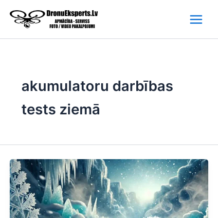
Skip
to
content
akumulatoru darbības
tests ziemā