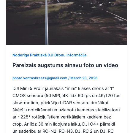
Noderīga Praktiskā DJI Dronu informācija
Pareizais augstums ainavu foto un video
photo.ventaskrasts@gmail.com
/
March 23, 2026
DJI Mini 5 Pro ir jaunākais “mini” klases drons ar 1″
CMOS sensoru (50 MP), 4K līdz 60 fps un 4K/120 fps
slow-motion, priekšējo LiDAR sensoru drošākai
šķēršļu noteikšanai un uzlabotu kameras stabilizatoru
ar ~225° rotāciju īstiem vertikālajiem kadriem bez
crop. Ar līdz 36 min lidojuma laiku, DJI O4+ pārraidi
un saderību ar RC-N2, RC-N3, DJI RC 2 un DJI RC