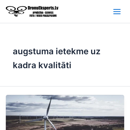
Skip
to
content
augstuma ietekme uz
kadra kvalitāti