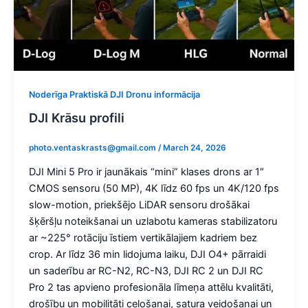
Noderīga Praktiskā DJI Dronu informācija
DJI Krāsu profili
photo.ventaskrasts@gmail.com
/
March 24, 2026
DJI Mini 5 Pro ir jaunākais “mini” klases drons ar 1″
CMOS sensoru (50 MP), 4K līdz 60 fps un 4K/120 fps
slow-motion, priekšējo LiDAR sensoru drošākai
šķēršļu noteikšanai un uzlabotu kameras stabilizatoru
ar ~225° rotāciju īstiem vertikālajiem kadriem bez
crop. Ar līdz 36 min lidojuma laiku, DJI O4+ pārraidi
un saderību ar RC-N2, RC-N3, DJI RC 2 un DJI RC
Pro 2 tas apvieno profesionāla līmeņa attēlu kvalitāti,
drošību un mobilitāti ceļošanai, satura veidošanai un