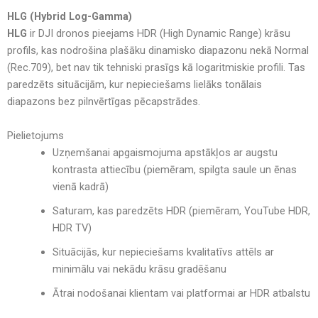
HLG (Hybrid Log-Gamma)
HLG
ir DJI dronos pieejams HDR (High Dynamic Range) krāsu
profils, kas nodrošina plašāku dinamisko diapazonu nekā Normal
(Rec.709), bet nav tik tehniski prasīgs kā logaritmiskie profili. Tas
paredzēts situācijām, kur nepieciešams lielāks tonālais
diapazons bez pilnvērtīgas pēcapstrādes.
Pielietojums
Uzņemšanai apgaismojuma apstākļos ar augstu
kontrasta attiecību (piemēram, spilgta saule un ēnas
vienā kadrā)
Saturam, kas paredzēts HDR (piemēram, YouTube HDR,
HDR TV)
Situācijās, kur nepieciešams kvalitatīvs attēls ar
minimālu vai nekādu krāsu gradēšanu
Ātrai nodošanai klientam vai platformai ar HDR atbalstu