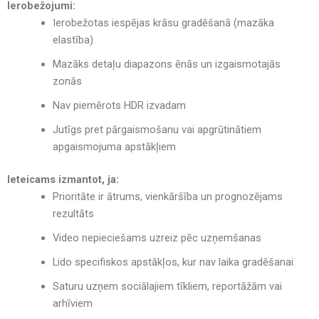
Ierobežojumi:
Ierobežotas iespējas krāsu gradēšanā (mazāka
elastība)
Mazāks detaļu diapazons ēnās un izgaismotajās
zonās
Nav piemērots HDR izvadam
Jutīgs pret pārgaismošanu vai apgrūtinātiem
apgaismojuma apstākļiem
Ieteicams izmantot, ja:
Prioritāte ir ātrums, vienkāršība un prognozējams
rezultāts
Video nepieciešams uzreiz pēc uzņemšanas
Lido specifiskos apstākļos, kur nav laika gradēšanai
Saturu uzņem sociālajiem tīkliem, reportāžām vai
arhīviem