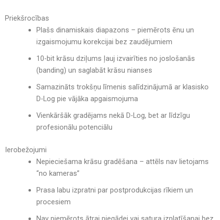
Priekšrocības
Plašs dinamiskais diapazons – piemērots ēnu un
izgaismojumu korekcijai bez zaudējumiem
10-bit krāsu dziļums ļauj izvairīties no joslošanās
(banding) un saglabāt krāsu nianses
Samazināts trokšņu līmenis salīdzinājumā ar klasisko
D-Log pie vājāka apgaismojuma
Vienkāršāk gradējams nekā D-Log, bet ar līdzīgu
profesionālu potenciālu
Ierobežojumi
Nepieciešama krāsu gradēšana – attēls nav lietojams
“no kameras”
Prasa labu izpratni par postprodukcijas rīkiem un
procesiem
Nav piemērots ātrai piegādei vai satura izplatīšanai bez