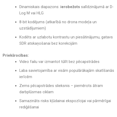
Dinamiskais diapazons:
ierobežots
salīdzinājumā ar D-
Log M vai HLG
8-bit kodējums (atkarībā no drona modeļa un
uzstādījumiem)
Kodēts ar uzlabotu kontrastu un piesātinājumu, gatavs
SDR atskaņošanai bez korekcijām
Priekšrocības:
Video failu var izmantot tūlīt bez pēcapstrādes
Laba savietojamība ar visām populārākajām skatīšanās
ierīcēm
Zems pēcapstrādes slieksnis – piemērots ātram
darbplūsmas ciklam
Samazināts risks kļūdainai ekspozīcijai vai pārmērīgai
rediģēšanai