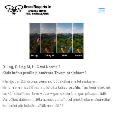
Skip
to
content
D-Log, D-Log M, HLG vai Normal?
Kāds krāsu profils piemērots Tavam projektam?
Filmējot ar DJI dronu, viens no būtiskākajiem tehniskajiem
lēmumiem ir izvēlēties atbilstošu
krāsu profilu
. Tas tieši ietekmē
to, kā izskatīsies Tavs video – gan uz ekrāna, gan pēcapstrādē.
Vai vēlies dabisku attēlu uzreiz, vai arī dod priekšroku maksimālai
kontrolei pār krāsām vēlāk montāžā?