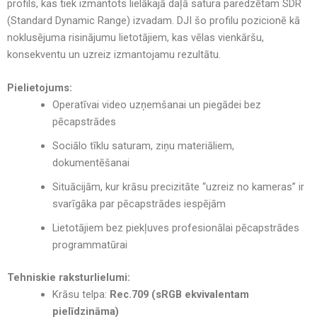
profils, kas tiek izmantots lielākajā daļā satura paredzētam SDR
(Standard Dynamic Range) izvadam. DJI šo profilu pozicionē kā
noklusējuma risinājumu lietotājiem, kas vēlas vienkāršu,
konsekventu un uzreiz izmantojamu rezultātu.
Pielietojums:
Operatīvai video uzņemšanai un piegādei bez
pēcapstrādes
Sociālo tīklu saturam, ziņu materiāliem,
dokumentēšanai
Situācijām, kur krāsu precizitāte “uzreiz no kameras” ir
svarīgāka par pēcapstrādes iespējām
Lietotājiem bez piekļuves profesionālai pēcapstrādes
programmatūrai
Tehniskie raksturlielumi:
Krāsu telpa:
Rec.709 (sRGB ekvivalentam
pielīdzināma)