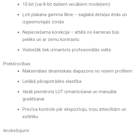
10-bit (vai 8-bit dažiem vecākiem modeļiem)
Ļoti plakana gamma līkne – saglabā detaļas ēnās un
izgaismotajās zonās
Nepieciešama korekcija – attēls no kameras būs
pelēks un ar zemu kontrastu
Visbiežāk tiek izmantots profesionālās vidēs
Priekšrocības:
Maksimālais dinamiskais diapazons no visiem profiliem
Lielākā pēcapstrādes elastība
Ideāli piemērots LUT izmantošanai un manuālai
gradēšanai
Precīza kontrole pār ekspozīciju, toņu attiecībām un
estētiku
Ierobežojumi: