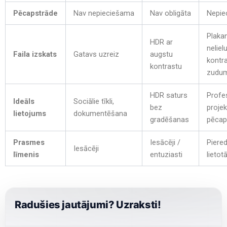
Pēcapstrāde
Nav nepieciešama
Nav obligāta
Nepie
Plakan
HDR ar
neliel
Faila izskats
Gatavs uzreiz
augstu
kontr
kontrastu
zudu
HDR saturs
Profes
Ideāls
Sociālie tīkli,
bez
projek
lietojums
dokumentēšana
gradēšanas
pēcap
Prasmes
Iesācēji /
Piered
Iesācēji
līmenis
entuziasti
lietotā
Radušies jautājumi? Uzraksti!