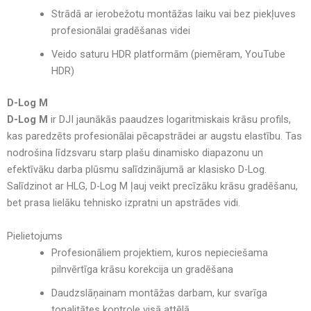
Strādā ar ierobežotu montāžas laiku vai bez piekļuves
profesionālai gradēšanas videi
Veido saturu HDR platformām (piemēram, YouTube
HDR)
D-Log M
D-Log M
ir DJI jaunākās paaudzes logaritmiskais krāsu profils,
kas paredzēts profesionālai pēcapstrādei ar augstu elastību. Tas
nodrošina līdzsvaru starp plašu dinamisko diapazonu un
efektīvāku darba plūsmu salīdzinājumā ar klasisko D-Log.
Salīdzinot ar HLG, D-Log M ļauj veikt precīzāku krāsu gradēšanu,
bet prasa lielāku tehnisko izpratni un apstrādes vidi.
Pielietojums
Profesionāliem projektiem, kuros nepieciešama
pilnvērtīga krāsu korekcija un gradēšana
Daudzslāņainam montāžas darbam, kur svarīga
tonalitātes kontrole visā attēlā