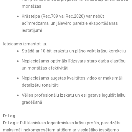
montāžas
Krāstelpa (Rec.709 vai Rec.2020) var nebūt
acīmredzama, un jāievēro pareizie eksportēšanas
iestatījumi
Ieteicams izmantot, ja:
Strādā ar 10-bit ierakstu un plāno veikt krāsu korekciju
Nepieciešams optimāls līdzsvars starp darba elastību
un montāžas efektivitāti
Nepieciešams augstas kvalitātes video ar maksimāli
detalizētu tonalitāti
Vēlies profesionālu izskatu un esi gatavs ieguldīt laiku
gradēšanā
D-Log
D-Log
ir DJI klasiskais logaritmiskais krāsu profils, paredzēts
maksimāli nekompresētam attēlam ar visplašāko iespējamo