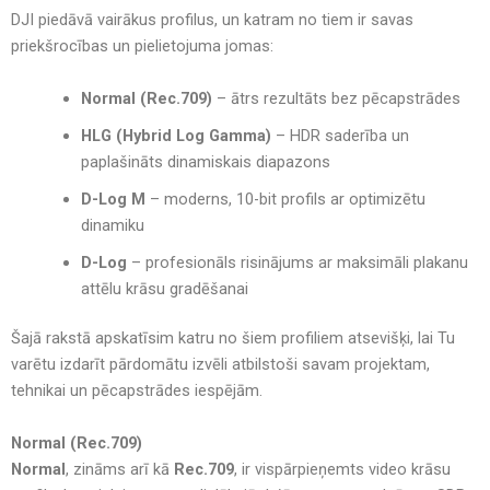
DJI piedāvā vairākus profilus, un katram no tiem ir savas
priekšrocības un pielietojuma jomas:
Normal (Rec.709)
– ātrs rezultāts bez pēcapstrādes
HLG (Hybrid Log Gamma)
– HDR saderība un
paplašināts dinamiskais diapazons
D-Log M
– moderns, 10-bit profils ar optimizētu
dinamiku
D-Log
– profesionāls risinājums ar maksimāli plakanu
attēlu krāsu gradēšanai
Šajā rakstā apskatīsim katru no šiem profiliem atsevišķi, lai Tu
varētu izdarīt
pārdomātu izvēli atbilstoši savam projektam,
tehnikai un pēcapstrādes iespējām.
Normal (Rec.709)
Normal
, zināms arī kā
Rec.709
, ir vispārpieņemts video krāsu