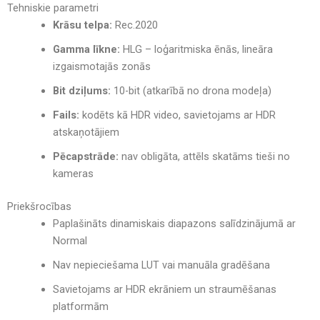
Tehniskie parametri
Krāsu telpa:
Rec.2020
Gamma līkne:
HLG – loģaritmiska ēnās, lineāra
izgaismotajās zonās
Bit dziļums:
10-bit (atkarībā no drona modeļa)
Fails:
kodēts kā HDR video, savietojams ar HDR
atskaņotājiem
Pēcapstrāde:
nav obligāta, attēls skatāms tieši no
kameras
Priekšrocības
Paplašināts dinamiskais diapazons salīdzinājumā ar
Normal
Nav nepieciešama LUT vai manuāla gradēšana
Savietojams ar HDR ekrāniem un straumēšanas
platformām