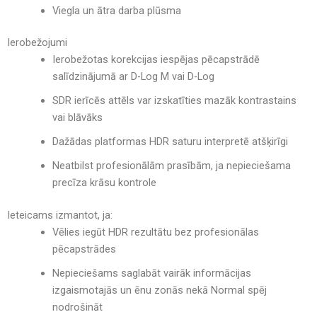
Viegla un ātra darba plūsma
Ierobežojumi
Ierobežotas korekcijas iespējas pēcapstrādē
salīdzinājumā ar D-Log M vai D-Log
SDR ierīcēs attēls var izskatīties mazāk kontrastains
vai blāvāks
Dažādas platformas HDR saturu interpretē atšķirīgi
Neatbilst profesionālām prasībām, ja nepieciešama
precīza krāsu kontrole
Ieteicams izmantot, ja:
Vēlies iegūt HDR rezultātu bez profesionālas
pēcapstrādes
Nepieciešams saglabāt vairāk informācijas
izgaismotajās un ēnu zonās nekā Normal spēj
nodrošināt