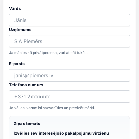
Vārds
Uzņēmums
Ja mācies kā privātpersona, vari atstāt tukšu.
E-pasts
Telefona numurs
Ja vēlies, varam īsi sazvanīties un precizēt mērķi.
Ziņas temats
Izvēlies sev interesējošo pakalpojumu virzienu