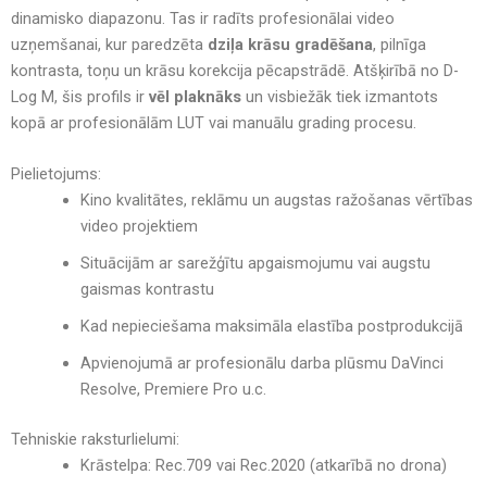
dinamisko diapazonu. Tas ir radīts profesionālai video
uzņemšanai, kur paredzēta
dziļa krāsu gradēšana
, pilnīga
kontrasta, toņu un krāsu korekcija pēcapstrādē. Atšķirībā no D-
Log M, šis profils ir
vēl plaknāks
un visbiežāk tiek izmantots
kopā ar profesionālām LUT vai manuālu grading procesu.
Pielietojums:
Kino kvalitātes, reklāmu un augstas ražošanas vērtības
video projektiem
Situācijām ar sarežģītu apgaismojumu vai augstu
gaismas kontrastu
Kad nepieciešama maksimāla elastība postprodukcijā
Apvienojumā ar profesionālu darba plūsmu DaVinci
Resolve, Premiere Pro u.c.
Tehniskie raksturlielumi:
Krāstelpa: Rec.709 vai Rec.2020 (atkarībā no drona)