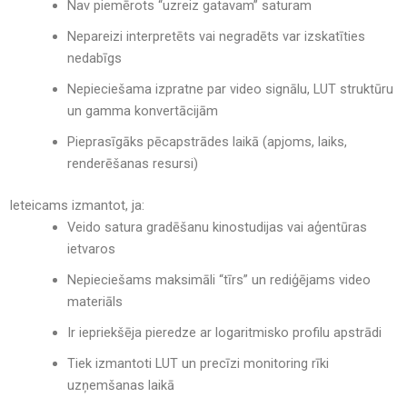
Nav piemērots “uzreiz gatavam” saturam
Nepareizi interpretēts vai negradēts var izskatīties
nedabīgs
Nepieciešama izpratne par video signālu, LUT struktūru
un gamma konvertācijām
Pieprasīgāks pēcapstrādes laikā (apjoms, laiks,
renderēšanas resursi)
Ieteicams izmantot, ja:
Veido satura gradēšanu kinostudijas vai aģentūras
ietvaros
Nepieciešams maksimāli “tīrs” un rediģējams video
materiāls
Ir iepriekšēja pieredze ar logaritmisko profilu apstrādi
Tiek izmantoti LUT un precīzi monitoring rīki
uzņemšanas laikā