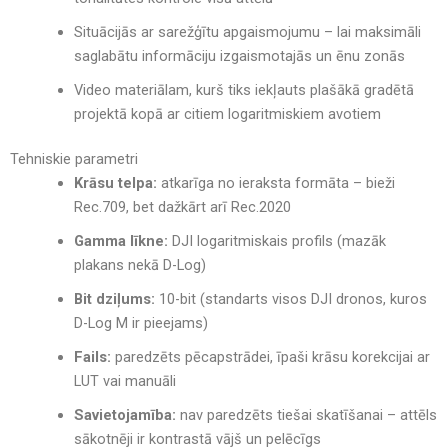
Situācijās ar sarežģītu apgaismojumu – lai maksimāli
saglabātu informāciju izgaismotajās un ēnu zonās
Video materiālam, kurš tiks iekļauts plašākā gradētā
projektā kopā ar citiem logaritmiskiem avotiem
Tehniskie parametri
Krāsu telpa:
atkarīga no ieraksta formāta – bieži
Rec.709, bet dažkārt arī Rec.2020
Gamma līkne:
DJI logaritmiskais profils (mazāk
plakans nekā D-Log)
Bit dziļums:
10-bit (standarts visos DJI dronos, kuros
D-Log M ir pieejams)
Fails:
paredzēts pēcapstrādei, īpaši krāsu korekcijai ar
LUT vai manuāli
Savietojamība:
nav paredzēts tiešai skatīšanai – attēls
sākotnēji ir kontrastā vājš un pelēcīgs