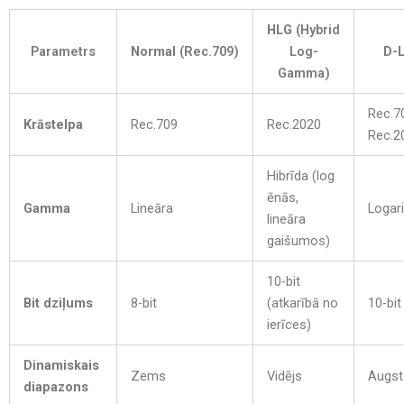
HLG
(Hybrid
Parametrs
Normal
(Rec.709)
Log-
D-
Gamma)
Rec.7
Krāstelpa
Rec.709
Rec.2020
Rec.2
Hibrīda (log
ēnās,
Gamma
Lineāra
Logar
lineāra
gaišumos)
10-bit
Bit dziļums
8-bit
(atkarībā no
10-bit
ierīces)
Dinamiskais
Zems
Vidējs
Augst
diapazons