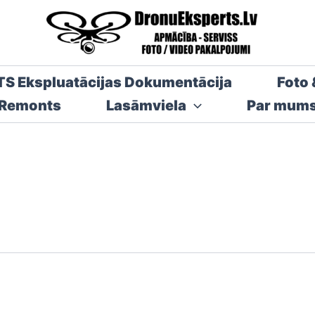
TS Ekspluatācijas Dokumentācija
Foto 
 Remonts
Lasāmviela
Par mum