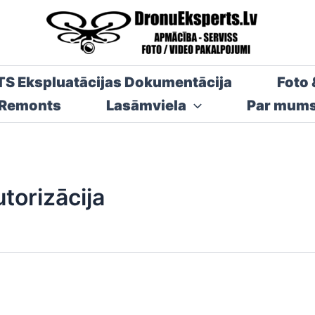
TS Ekspluatācijas Dokumentācija
Foto 
 Remonts
Lasāmviela
Par mum
torizācija