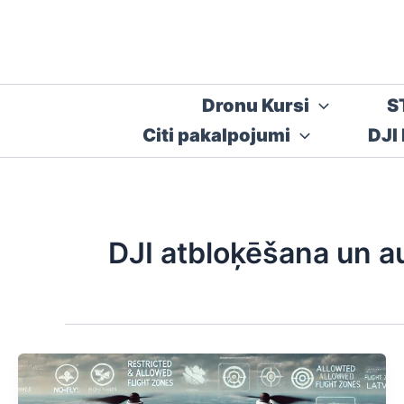
Skip
to
content
Dronu Kursi
S
Citi pakalpojumi
DJI
DJI atbloķēšana un au