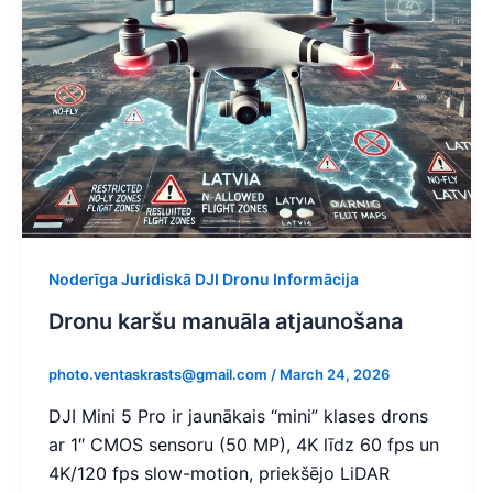
Noderīga Juridiskā DJI Dronu Informācija
Dronu karšu manuāla atjaunošana
photo.ventaskrasts@gmail.com
/
March 24, 2026
DJI Mini 5 Pro ir jaunākais “mini” klases drons
ar 1″ CMOS sensoru (50 MP), 4K līdz 60 fps un
4K/120 fps slow-motion, priekšējo LiDAR