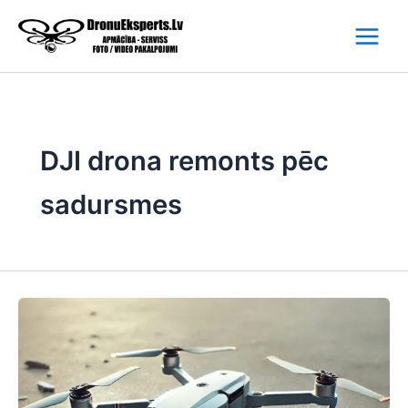
Skip
to
content
DJI drona remonts pēc
sadursmes