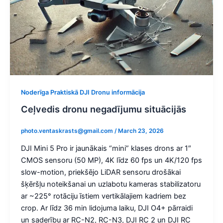
Noderīga Praktiskā DJI Dronu informācija
Ceļvedis dronu negadījumu situācijās
photo.ventaskrasts@gmail.com
/
March 23, 2026
DJI Mini 5 Pro ir jaunākais “mini” klases drons ar 1″
CMOS sensoru (50 MP), 4K līdz 60 fps un 4K/120 fps
slow-motion, priekšējo LiDAR sensoru drošākai
šķēršļu noteikšanai un uzlabotu kameras stabilizatoru
ar ~225° rotāciju īstiem vertikālajiem kadriem bez
crop. Ar līdz 36 min lidojuma laiku, DJI O4+ pārraidi
un saderību ar RC-N2, RC-N3, DJI RC 2 un DJI RC