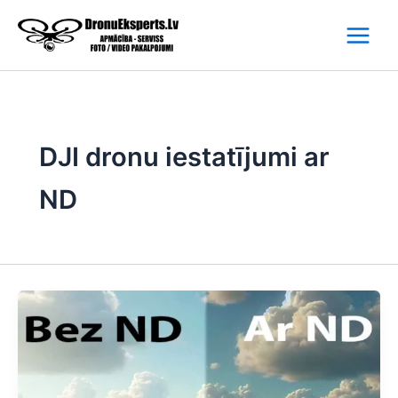
Skip
to
content
DJI dronu iestatījumi ar
ND