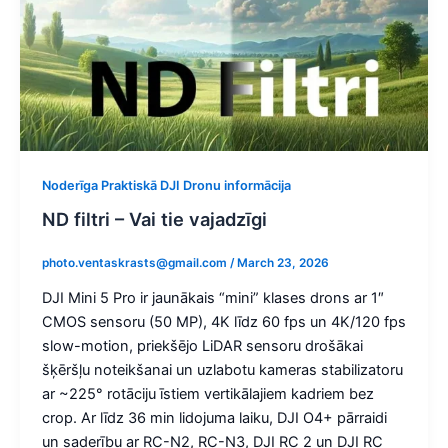
Noderīga Praktiskā DJI Dronu informācija
ND filtri – Vai tie vajadzīgi
photo.ventaskrasts@gmail.com
/
March 23, 2026
DJI Mini 5 Pro ir jaunākais “mini” klases drons ar 1″
CMOS sensoru (50 MP), 4K līdz 60 fps un 4K/120 fps
slow-motion, priekšējo LiDAR sensoru drošākai
šķēršļu noteikšanai un uzlabotu kameras stabilizatoru
ar ~225° rotāciju īstiem vertikālajiem kadriem bez
crop. Ar līdz 36 min lidojuma laiku, DJI O4+ pārraidi
un saderību ar RC-N2, RC-N3, DJI RC 2 un DJI RC