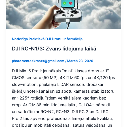
Noderīga Praktiskā DJI Dronu informācija
DJI RC-N1/3: Zvans lidojuma laikā
photo.ventaskrasts@gmail.com
/
March 23, 2026
DJI Mini 5 Pro ir jaunākais “mini” klases drons ar 1″
CMOS sensoru (50 MP), 4K līdz 60 fps un 4K/120 fps
slow-motion, priekšējo LiDAR sensoru drošākai
šķēršļu noteikšanai un uzlabotu kameras stabilizatoru
ar ~225° rotāciju īstiem vertikālajiem kadriem bez
crop. Ar līdz 36 min lidojuma laiku, DJI O4+ pārraidi
un saderību ar RC-N2, RC-N3, DJI RC 2 un DJI RC
Pro 2 tas apvieno profesionāla līmeņa attēlu kvalitāti,
drošību un mobilitāti ceļošanai, satura veidošanai un