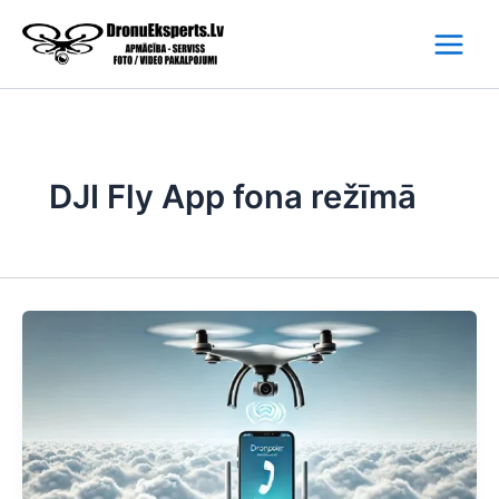
Skip
to
content
DJI Fly App fona režīmā